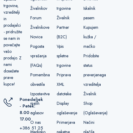
trgovine,
Živalnikov
trgovine
Iskalnik
vzreditelji
Forum
Živalnik
pasem
in
prodajalci
Živalnikove
Partner
Kupujem
- pridružite
Novice
(B2C)
kužka /
se nam in
povečajte
Pogosta
Vpis
mačko
vašo
vprašanja
spletne
Pridobite
prodajo. Z
nami
(FAQs)
trgovine
status
dosežete
Pomembna
Priprava
preverjenega
prave
kupce!
obvestila
XML
vzreditelja
Izpostavitve
datoteke
Živalnik
Ponedeljek
malih
Display
Shop
- Petek:
8.00 -
oglasov
oglaševanje
(Oglaševanje)
17.00
O nas
Primerjava
Načini
+386 51 25
Medijsko
paketne
plačila