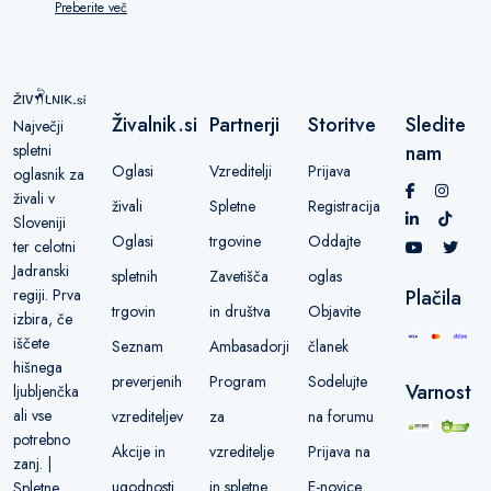
Preberite več
Živalnik.si
Partnerji
Storitve
Sledite
Največji
spletni
nam
Oglasi
Vzreditelji
Prijava
oglasnik za
živali v
živali
Spletne
Registracija
Sloveniji
Oglasi
trgovine
Oddajte
ter celotni
Jadranski
spletnih
Zavetišča
oglas
regiji. Prva
Plačila
trgovin
in društva
Objavite
izbira, če
iščete
Seznam
Ambasadorji
članek
hišnega
preverjenih
Program
Sodelujte
Varnost
ljubljenčka
ali vse
vzrediteljev
za
na forumu
potrebno
Akcije in
vzreditelje
Prijava na
zanj. |
ugodnosti
in spletne
E-novice
Spletne