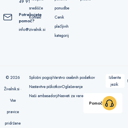
49 91
središče
ponudbe
Potrebujete
Kontakt
Cenik
pomoč?
plačljivih
info@zivalnik.si
kategorij
© 2026
Splošni pogoji
Varstvo osebnih podatkov
Izberite
jezik:
Nastavitve piškotkov
Oglaševanje
Živalnik.si ·
Naši ambasadorji
Nasveti za varen nakup
Vse
Pomoč
pravice
pridržane