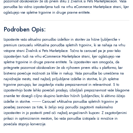
pozornost obiskovalcev že ob prvem stiku z Živalnik.si Pets Marketpleceom. Vaša
ponudba bo vidno izpostavljena tudi na vrhu eCommerce Marketplace strani, kjer
oglašujejo vse spletne trgovine in druge pravne entitete.
Podroben Opis:
Izpostavite vašo aktualno ponudbo izdelkov in storitev za hišne ljubljenčke v
premium carouselu »Aktualna ponudba spletnih trgovin«, ki se nahaja na vrhu
vstopne strani Živalnik.si Pets Marketplace. Točno ta carousel pa je prav tako
izpostavljen tudi na vrhu eCommerce Marketplace strani, kjer oglašujejo vse
spletne trgovine in druge pravne entitete. Ta izpostavitev vam omogoča, da
pritegnete pozornost obiskovalcev že ob njihovem prvem stiku s platformo, kar
bistveno povečuje možnosti za klike in nakup. Vaša ponudba bo umeščena na
najvidnejše mesto, med najbolj priljubljene izdelke in storitve, ki jih spletne
trgovine ponujajo, kar zagotavlja visoko prepoznavnost in relevantnost. S to
izpostavitvijo boste lahko povečali prodajo, izboljšali prepoznavnost vaše blagovne
znamke ter dosegli ciljno skupino lastnikov hišnih ljubljenčkov, ki aktivno iščejo
izdelke in storitve. ---------- Carousel »Aktualna ponudba spletnih trgovin« je
posebej zasnovan za tiste, ki želijo svoji ponudbi zagotoviti maksimalno
izpostavitev in jo postaviti pred oči najbolj angažiranih kupcev. Z zagotovljenimi
prikazi in optimiziranim mestom, bo vaša ponudba izstopala iz množice in
povečala stopnjo konverzije.