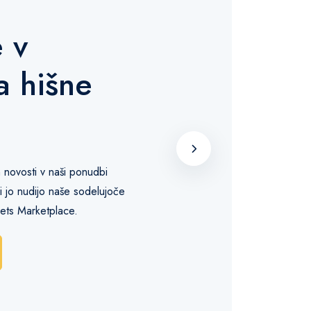
 v
a hišne
e
n novosti v naši ponudbi
ki jo nudijo naše sodelujoče
Pets Marketplace.