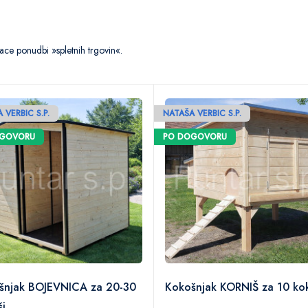
ce ponudbi »spletnih trgovin«.
 VERBIC S.P.
NATAŠA VERBIC S.P.
OGOVORU
PO DOGOVORU
šnjak BOJEVNICA za 20-30
Kokošnjak KORNIŠ za 10 ko
ši