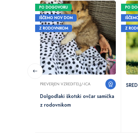
PO DOGOVORU
PO D
IŠČEMO NOV DOM
IŠČEM
Z RODOVNIKOM
Z ROD
PREVERJEN VZREDITELJ/-ICA
SRED
Dolgodlaki škotski ovčar samička
z rodovnikom