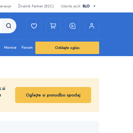
evanje
Živalnik Partner (B2C)
SLO
Izberite jezik:
Novice
Forum
Oddajte oglas
.si
n
Oglejte si ponudbo spodaj