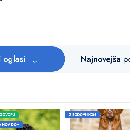
i oglasi
Najnovejša 
OGOVORU
Z RODOVNIKOM
O NOV DOM