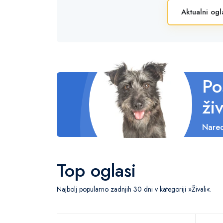
Aktualni ogl
Po
živ
Nared
Top oglasi
Najbolj popularno zadnjih 30 dni v kategoriji »Živali«.