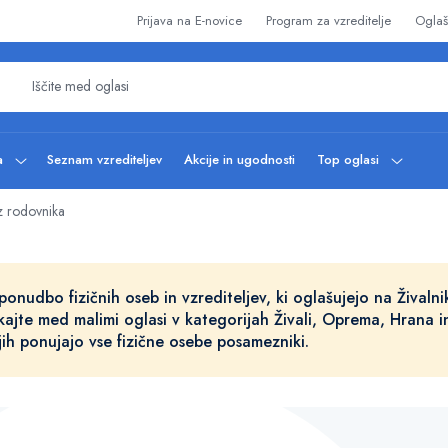
Prijava na E-novice
Program za vzreditelje
Oglaš
ba
Seznam vzrediteljev
Akcije in ugodnosti
Top oglasi
 rodovnika
ponudbo fizičnih oseb in vzrediteljev, ki oglašujejo na Živalnik
kajte med malimi oglasi v kategorijah Živali, Oprema, Hrana i
 jih ponujajo vse fizične osebe posamezniki.