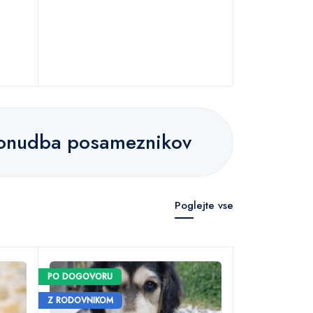
ponudba posameznikov
Poglejte vse
PO DOGOVORU
PO DOGOVORU
PREVERJEN VZRE
Z RODOVNIKOM
Z RODOVNIKOM