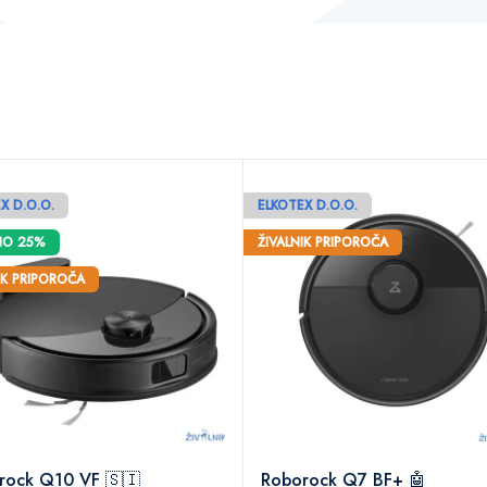
X D.O.O.
ELKOTEX D.O.O.
NO 25%
ŽIVALNIK PRIPOROČA
IK PRIPOROČA
rock Q10 VF 🇸🇮
Roborock Q7 BF+ 🤖