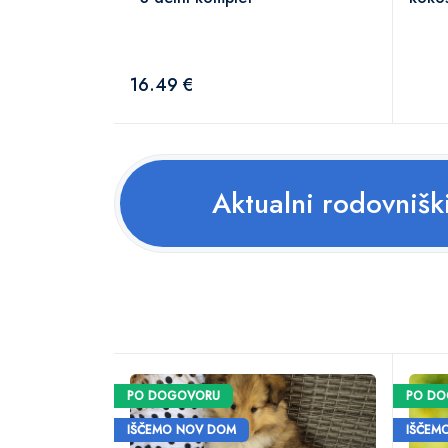
16.49 €
Aktualni rodovnišk
PO DOGOVORU
PO D
IŠČEMO NOV DOM
IŠČEM