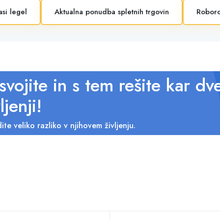
asi legel
Aktualna ponudba spletnih trgovin
Roboro
svojite in s tem rešite kar dv
ljenji!
ite veliko razliko v njihovem življenju.