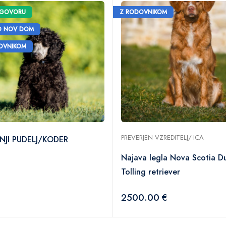
OGOVORU
Z RODOVNIKOM
O NOV DOM
OVNIKOM
PREVERJEN VZREDITELJ/-ICA
NJI PUDELJ/KODER
Najava legla Nova Scotia D
Tolling retriever
2500.00 €