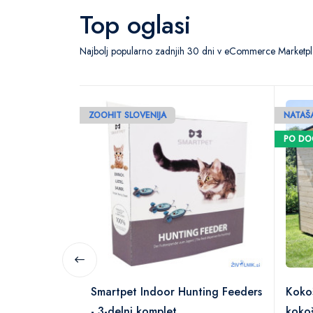
Top oglasi
Najbolj popularno zadnjih 30 dni v eCommerce Marketpla
ZOOHIT SLOVENIJA
NATAŠA
PO D
Smartpet Indoor Hunting Feeders
Koko
- 3-delni komplet
koko