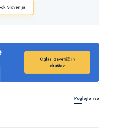
ck Slovenija
e
Oglasi zavetišč in
društev
Poglejte vse