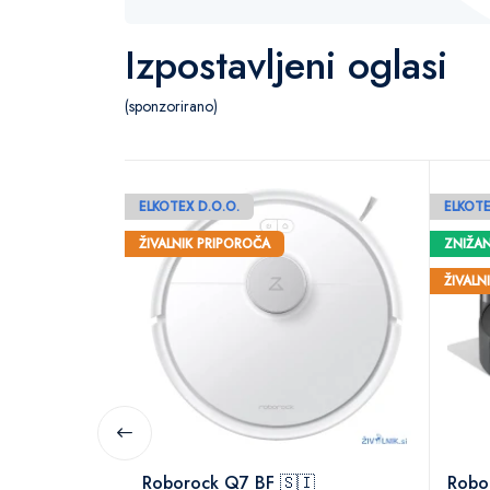
Izpostavljeni oglasi
(sponzorirano)
ELKOTEX D.O.O.
ELKOTE
ŽIVALNIK PRIPOROČA
ZNIŽA
ŽIVALN
Roborock Q7 BF 🇸🇮
Robo