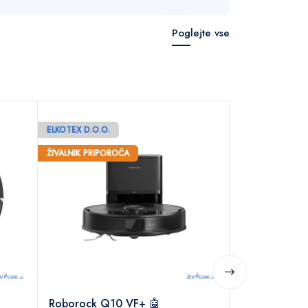
Poglejte vse
ELKOTEX D.O.O.
ELKOTEX D.O.O.
Roborock QR
ŽIVALNIK PRIPOROČA
ZNIŽANO 29%
ŽIVALNIK PRIPOR
499.90 €
69
Roborock Q10 VF+ 🤖