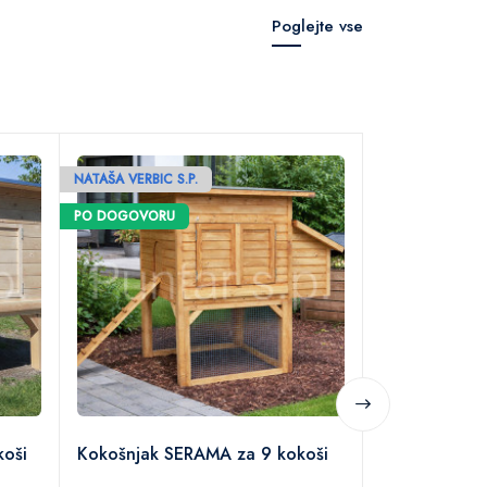
Poglejte vse
NATAŠA VERBIC S.P.
NATAŠA VERBIC S
Kokošnjak 
PO DOGOVORU
PO DOGOVORU
kokoši
koši
Kokošnjak SERAMA za 9 kokoši