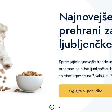
Najnovejše
prehrani z
ljubljenčk
Spremljajte najnovejše trende i
prehrane za hišne ljubljenčke, 
spletne trgovine na Živalnik.si 
Oglejte si ponudbo