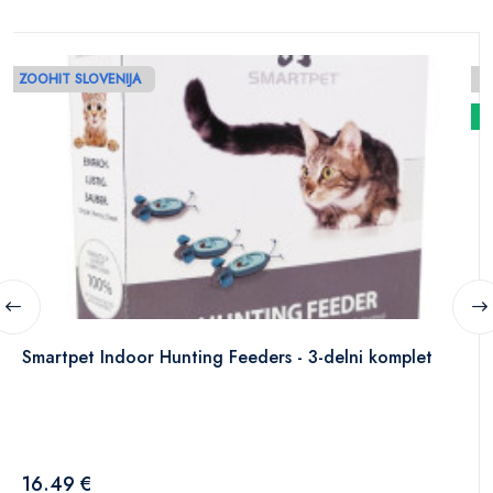
ZOOHIT SLOVENIJA
N
Smartpet Indoor Hunting Feeders - 3-delni komplet
16.49 €