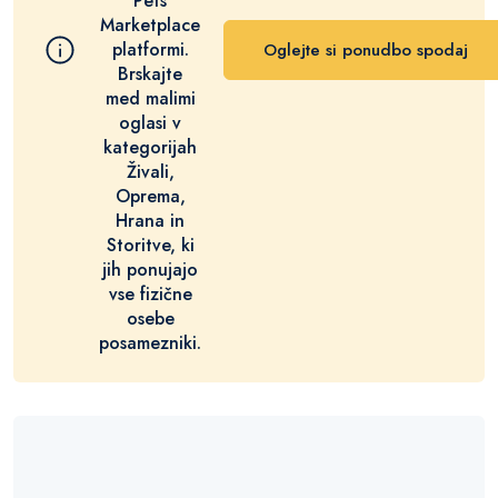
Pets
Marketplace
platformi.
Oglejte si ponudbo spodaj
Brskajte
med malimi
oglasi v
kategorijah
Živali,
Oprema,
Hrana in
Storitve, ki
jih ponujajo
vse fizične
osebe
posamezniki.