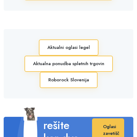
Aktualni oglasi legel
Aktualna ponudba spletnih trgovin
Roborock Slovenija
Posvojite
in s tem
rešite
Oglasi
zavetišč