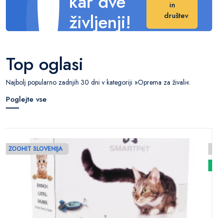
kar dve
in
življenji!
društev
Naredite veliko
razliko v njihovem
Top oglasi
življenju.
Najbolj popularno zadnjih 30 dni v kategoriji »Oprema za živali«.
Poglejte vse
ZOOHIT SLOVENIJA
N