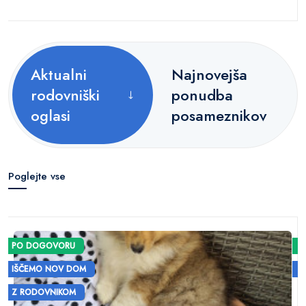
Aktualni
Najnovejša
rodovniški
ponudba
oglasi
posameznikov
Poglejte vse
PO DOGOVORU
IŠČEMO NOV DOM
Z RODOVNIKOM