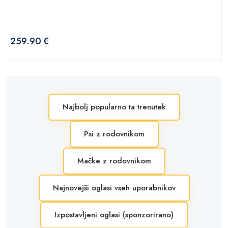
259.90 €
Najbolj popularno ta trenutek
Psi z rodovnikom
Mačke z rodovnikom
Najnovejši oglasi vseh uporabnikov
Izpostavljeni oglasi (sponzorirano)