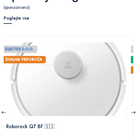
(sponzorirano)
Poglejte vse
ELKOTEX D.O.O.
E
ŽIVALNIK PRIPOROČA
Ž
Roborock Q7 BF 🇸🇮