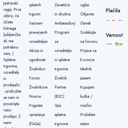
Jadranski
spletnih
Zavetišča
oglas
regiji. Prva
Plačila
trgovin
in društva
Objavite
izbira, če
iščete
Seznam
Ambasadorji
članek
hišnega
preverjenih
Program
Sodelujte
Varnost
ljubljenčka
ali vse
vzrediteljev
za
na forumu
potrebno
Akcije in
vzreditelje
Prijava na
zanj. |
ugodnosti
in spletne
E-novice
Spletne
trgovine,
Živalnikov
trgovine
Iskalnik
vzreditelji
Forum
Živalnik
pasem
in
prodajalci
Živalnikove
Partner
Kupujem
- pridružite
Novice
(B2C)
kužka /
se nam in
povečajte
Pogosta
Vpis
mačko
vašo
vprašanja
spletne
Pridobite
prodajo. Z
nami
(FAQs)
trgovine
status