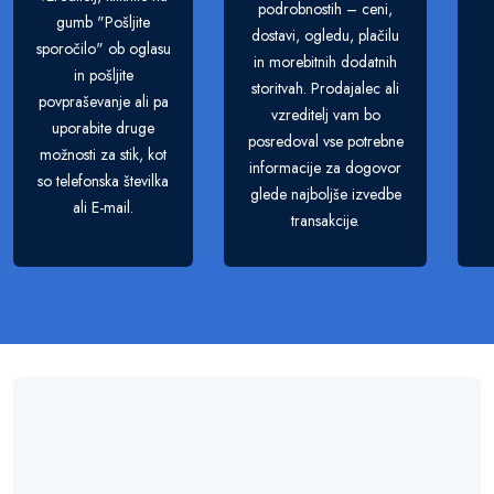
podrobnostih – ceni,
gumb "Pošljite
dostavi, ogledu, plačilu
sporočilo" ob oglasu
in morebitnih dodatnih
in pošljite
storitvah. Prodajalec ali
povpraševanje ali pa
vzreditelj vam bo
uporabite druge
posredoval vse potrebne
možnosti za stik, kot
informacije za dogovor
so telefonska številka
glede najboljše izvedbe
ali E-mail.
transakcije.