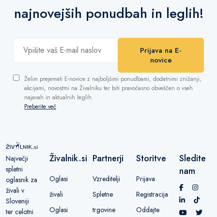
najnovejših ponudbah in leglih!
Prijava na E-
novice
Želim prejemati E-novice z najboljšimi ponudbami, dodatnimi znižanji,
akcijami, novostmi na Živalniku ter biti pravočasno obveščen o vseh
najavah in aktualnih leglih.
Preberite več
Živalnik.si
Partnerji
Storitve
Sledite
Največji
spletni
nam
Oglasi
Vzreditelji
Prijava
oglasnik za
živali v
živali
Spletne
Registracija
Sloveniji
Oglasi
trgovine
Oddajte
ter celotni