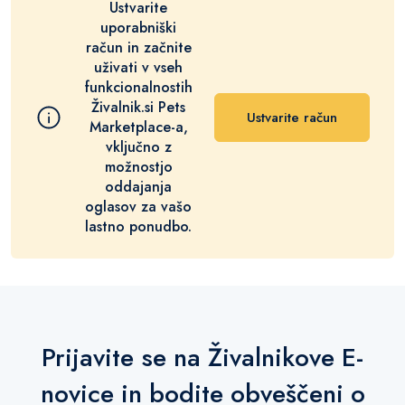
Ustvarite
uporabniški
račun in začnite
uživati v vseh
funkcionalnostih
Živalnik.si Pets
Ustvarite račun
Marketplace-a,
vključno z
možnostjo
oddajanja
oglasov za vašo
lastno ponudbo.
Prijavite se na Živalnikove E-
novice in bodite obveščeni o