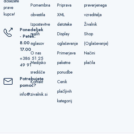
dosežete
Pomembna
Priprava
preverjenega
prave
kupce!
obvestila
XML
vzreditelja
Izpostavitve
datoteke
Živalnik
Ponedeljek
malih
Display
Shop
- Petek:
8.00 -
oglasov
oglaševanje
(Oglaševanje)
17.00
O nas
Primerjava
Načini
+386 51 25
Medijsko
paketne
plačila
49 91
središče
ponudbe
Potrebujete
Kontakt
Cenik
pomoč?
plačljivih
info@zivalnik.si
kategorij