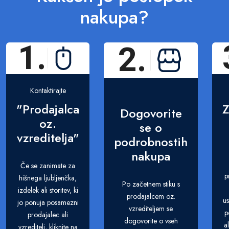
nakupa?
1.
2.
Kontaktirajte
"Prodajalca
Z
Dogovorite
oz.
se o
vzreditelja"
podrobnostih
nakupa
Če se zanimate za
p
hišnega ljubljenčka,
Po začetnem stiku s
izdelek ali storitev, ki
prodajalcem oz.
us
jo ponuja posamezni
vzrediteljem se
p
prodajalec ali
dogovorite o vseh
a
vzreditelj, kliknite na