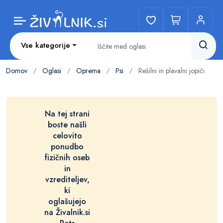
Vse kategorije
Domov
Oglasi
Oprema
Psi
Rešilni in plavalni jopiči
/
/
/
/
Na tej strani
boste našli
celovito
ponudbo
fizičnih oseb
in
vzrediteljev,
ki
oglašujejo
na Živalnik.si