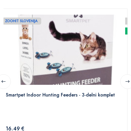
ZOOHIT SLOVENIJA
N
Smartpet Indoor Hunting Feeders - 3-delni komplet
16.49 €