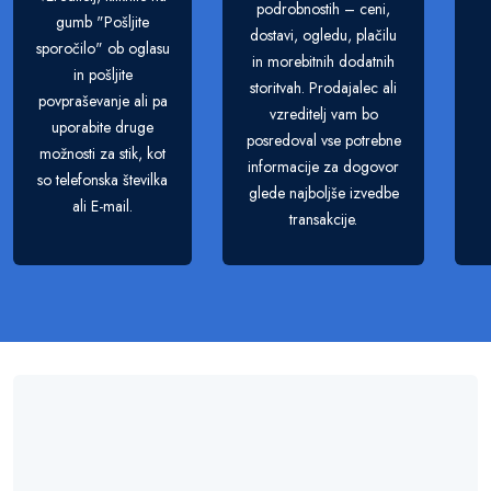
podrobnostih – ceni,
gumb "Pošljite
dostavi, ogledu, plačilu
sporočilo" ob oglasu
in morebitnih dodatnih
in pošljite
storitvah. Prodajalec ali
povpraševanje ali pa
vzreditelj vam bo
uporabite druge
posredoval vse potrebne
možnosti za stik, kot
informacije za dogovor
so telefonska številka
glede najboljše izvedbe
ali E-mail.
transakcije.