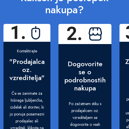
nakupa?
1.
2.
Kontaktirajte
"Prodajalca
Z
Dogovorite
oz.
se o
vzreditelja"
podrobnostih
nakupa
Če se zanimate za
p
hišnega ljubljenčka,
Po začetnem stiku s
izdelek ali storitev, ki
prodajalcem oz.
us
jo ponuja posamezni
vzrediteljem se
p
prodajalec ali
dogovorite o vseh
a
vzreditelj, kliknite na