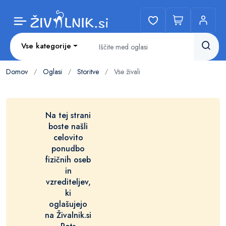
Vse kategorije
Domov
Oglasi
Storitve
Vse živali
/
/
/
Na tej strani
boste našli
celovito
ponudbo
fizičnih oseb
in
vzrediteljev,
ki
oglašujejo
na Živalnik.si