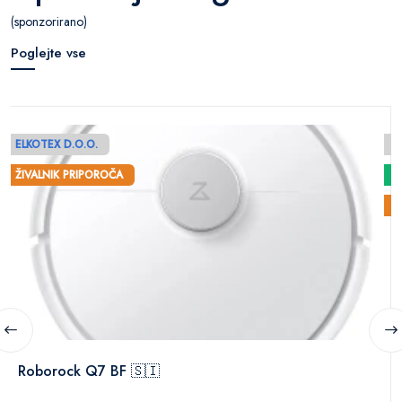
(sponzorirano)
Poglejte vse
ELKOTEX D.O.O.
E
ŽIVALNIK PRIPOROČA
Ž
Roborock Q7 BF 🇸🇮