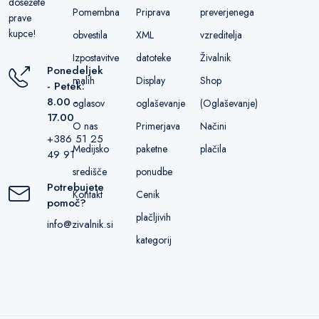
dosežete
Pomembna
Priprava
preverjenega
prave
kupce!
obvestila
XML
vzreditelja
Izpostavitve
datoteke
Živalnik
Ponedeljek
malih
Display
Shop
- Petek:
8.00 -
oglasov
oglaševanje
(Oglaševanje)
17.00
O nas
Primerjava
Načini
+386 51 25
Medijsko
paketne
plačila
49 91
središče
ponudbe
Potrebujete
Kontakt
Cenik
pomoč?
plačljivih
info@zivalnik.si
kategorij