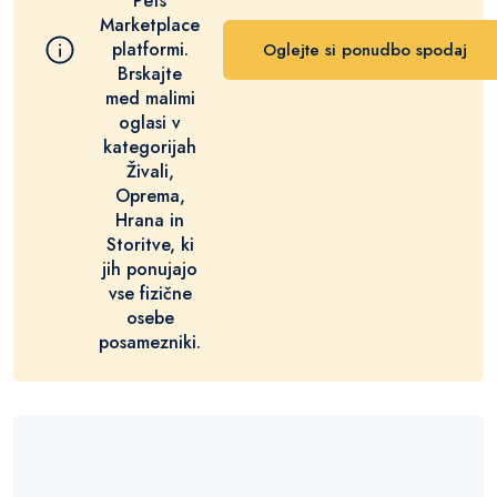
Pets
Marketplace
platformi.
Oglejte si ponudbo spodaj
Brskajte
med malimi
oglasi v
kategorijah
Živali,
Oprema,
Hrana in
Storitve, ki
jih ponujajo
vse fizične
osebe
posamezniki.