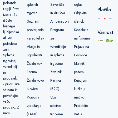
Jadranski
spletnih
Zavetišča
oglas
regiji. Prva
Plačila
trgovin
in društva
Objavite
izbira, če
iščete
Seznam
Ambasadorji
članek
hišnega
preverjenih
Program
Sodelujte
Varnost
ljubljenčka
ali vse
vzrediteljev
za
na forumu
potrebno
Akcije in
vzreditelje
Prijava na
zanj. |
ugodnosti
in spletne
E-novice
Spletne
trgovine,
Živalnikov
trgovine
Iskalnik
vzreditelji
Forum
Živalnik
pasem
in
prodajalci
Živalnikove
Partner
Kupujem
- pridružite
Novice
(B2C)
kužka /
se nam in
povečajte
Pogosta
Vpis
mačko
vašo
vprašanja
spletne
Pridobite
prodajo. Z
nami
(FAQs)
trgovine
status