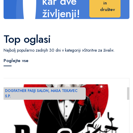
kar dve
in
življenji!
društev
Naredite veliko
razliko v njihovem
Top oglasi
življenju.
Najbolj popularno zadnjih 30 dni v kategoriji »Storitve za živali«.
Poglejte vse
DOGFATHER PASJI SALON, MASA TEKAVEC
D
S.P.
S