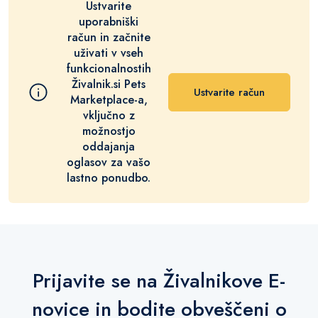
Ustvarite
uporabniški
račun in začnite
uživati v vseh
funkcionalnostih
Živalnik.si Pets
Ustvarite račun
Marketplace-a,
vključno z
možnostjo
oddajanja
oglasov za vašo
lastno ponudbo.
Prijavite se na Živalnikove E-
novice in bodite obveščeni o