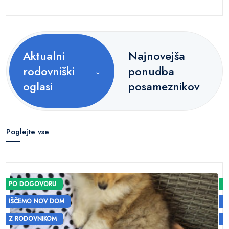
Aktualni
Najnovejša
rodovniški
ponudba
oglasi
posameznikov
Poglejte vse
PO DOGOVORU
IŠČEMO NOV DOM
Z RODOVNIKOM