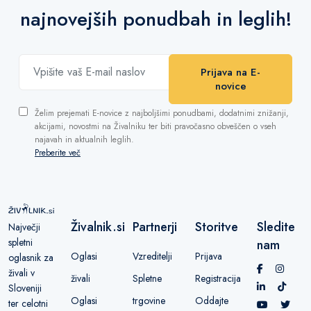
najnovejših ponudbah in leglih!
Prijava na E-
novice
Želim prejemati E-novice z najboljšimi ponudbami, dodatnimi znižanji,
akcijami, novostmi na Živalniku ter biti pravočasno obveščen o vseh
najavah in aktualnih leglih.
Preberite več
Živalnik.si
Partnerji
Storitve
Sledite
Največji
spletni
nam
Oglasi
Vzreditelji
Prijava
oglasnik za
živali v
živali
Spletne
Registracija
Sloveniji
Oglasi
trgovine
Oddajte
ter celotni