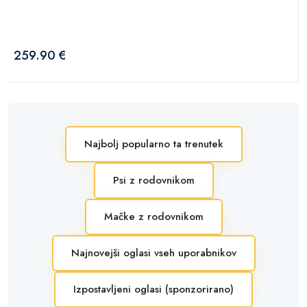
259.90 €
Najbolj popularno ta trenutek
Psi z rodovnikom
Mačke z rodovnikom
Najnovejši oglasi vseh uporabnikov
Izpostavljeni oglasi (sponzorirano)