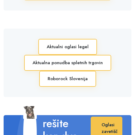
Aktualni oglasi legel
Aktualna ponudba spletnih trgovin
Roborock Slovenija
Posvojite
in s tem
rešite
Oglasi
zavetišč