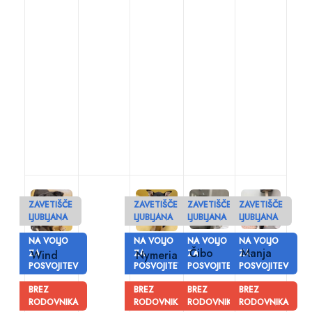
ZAVETIŠČE
ZAVETIŠČE
ZAVETIŠČE
ZAVETIŠČE
LJUBLJANA
LJUBLJANA
LJUBLJANA
LJUBLJANA
NA VOLJO
NA VOLJO
NA VOLJO
NA VOLJO
Čibo
Manja
ZA
Wind
ZA
Nymeria
ZA
ZA
POSVOJITEV
POSVOJITEV
POSVOJITEV
POSVOJITEV
BREZ
BREZ
BREZ
BREZ
RODOVNIKA
RODOVNIKA
RODOVNIKA
RODOVNIKA