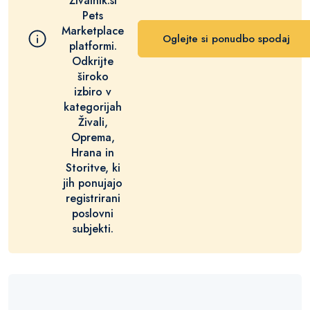
Živalnik.si
Pets
Marketplace
Oglejte si ponudbo spodaj
platformi.
Odkrijte
široko
izbiro v
kategorijah
Živali,
Oprema,
Hrana in
Storitve, ki
jih ponujajo
registrirani
poslovni
subjekti.