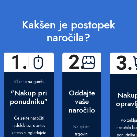
Kakšen je postopek
naročila?
1.
2.
3.
Kliknite na gumb
"Nakup pri
Oddajte
Nakup
ponudniku"
vaše
opravl
naročilo
Če želite naročiti
Po zaklj
izdelek oz. storitev
Na spletni
naročila bo
katero si ogledujete
trgovini
ponudnika p