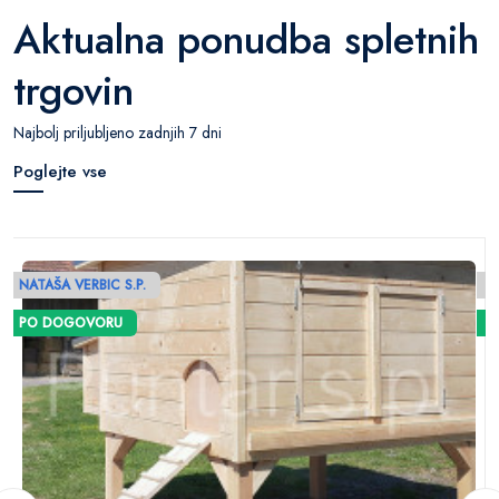
Aktualna ponudba spletnih
trgovin
Najbolj priljubljeno zadnjih 7 dni
Poglejte vse
NATAŠA VERBIC S.P.
N
PO DOGOVORU