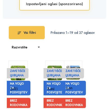
Izpostavljeni oglasi (sponzorirano)
Vsi filtri
Prikazano 1–19 od 37 oglasov
Razvrstite
ZAVETIŠČE
ZAVETIŠČE
ZAVETIŠČE
LJUBLJANA
LJUBLJANA
LJUBLJANA
NA VOLJO
NA VOLJO
NA VOLJO
Lan
ZA
Julči
ZA
Kasi
ZA
POSVOJITEV
POSVOJITEV
POSVOJITEV
BREZ
BREZ
BREZ
RODOVNIKA
RODOVNIKA
RODOVNIKA