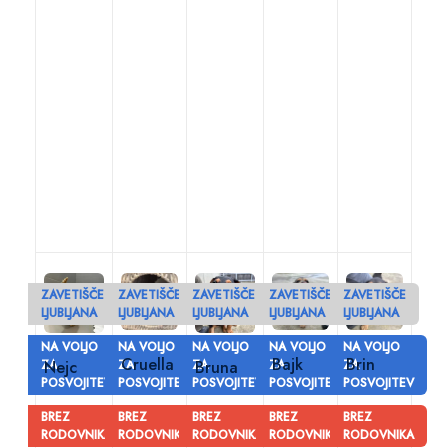
ZAVETIŠČE
ZAVETIŠČE
ZAVETIŠČE
ZAVETIŠČE
ZAVETIŠČE
LJUBLJANA
LJUBLJANA
LJUBLJANA
LJUBLJANA
LJUBLJANA
NA VOLJO
NA VOLJO
NA VOLJO
NA VOLJO
NA VOLJO
Cruella
Bajk
Brin
ZA
Nejc
ZA
ZA
Bruna
ZA
ZA
POSVOJITEV
POSVOJITEV
POSVOJITEV
POSVOJITEV
POSVOJITEV
BREZ
BREZ
BREZ
BREZ
BREZ
RODOVNIKA
RODOVNIKA
RODOVNIKA
RODOVNIKA
RODOVNIKA