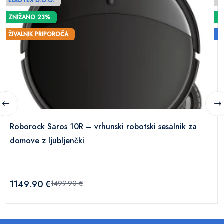
ELKOTEX D.O.O.
Z
ZNIŽANO 23%
ŽIVALNIK PRIPOROČA
Z
Roborock Saros 10R – vrhunski robotski sesalnik za
domove z ljubljenčki
1149.90 €
1499.90 €