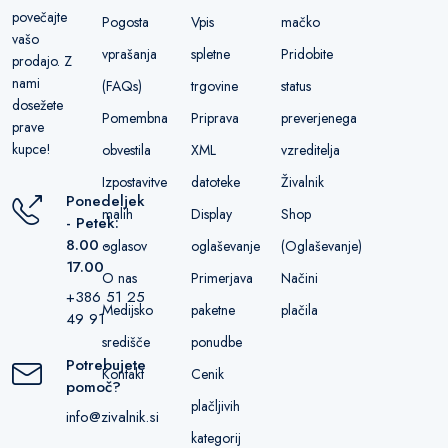
povečajte
Pogosta
Vpis
mačko
vašo
vprašanja
spletne
Pridobite
prodajo. Z
nami
(FAQs)
trgovine
status
dosežete
Pomembna
Priprava
preverjenega
prave
kupce!
obvestila
XML
vzreditelja
Izpostavitve
datoteke
Živalnik
Ponedeljek
malih
Display
Shop
- Petek:
8.00 -
oglasov
oglaševanje
(Oglaševanje)
17.00
O nas
Primerjava
Načini
+386 51 25
Medijsko
paketne
plačila
49 91
središče
ponudbe
Potrebujete
Kontakt
Cenik
pomoč?
plačljivih
info@zivalnik.si
kategorij