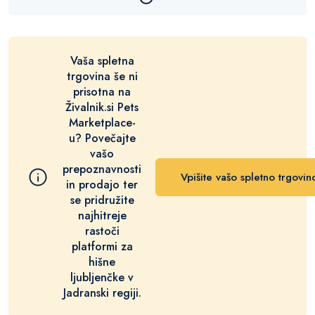
Vaša spletna
trgovina še ni
prisotna na
Živalnik.si Pets
Marketplace-
u? Povečajte
vašo
prepoznavnosti
Vpišite vašo spletno trgovin
in prodajo ter
se pridružite
najhitreje
rastoči
platformi za
hišne
ljubljenčke v
Jadranski regiji.