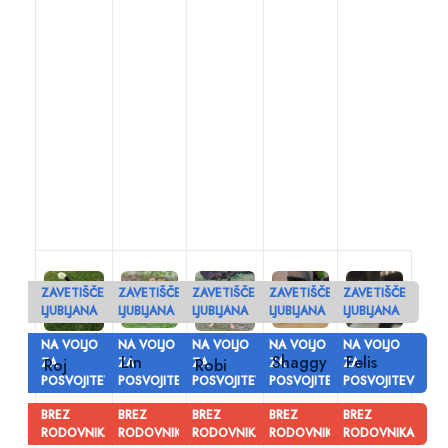
ZAVETIŠČE
ZAVETIŠČE
ZAVETIŠČE
ZAVETIŠČE
ZAVETIŠČE
LJUBLJANA
LJUBLJANA
LJUBLJANA
LJUBLJANA
LJUBLJANA
NA VOLJO
NA VOLJO
NA VOLJO
NA VOLJO
NA VOLJO
Lin
Shaggy
Felis
ZA
Roj
ZA
ZA
Robi
ZA
ZA
POSVOJITEV
POSVOJITEV
POSVOJITEV
POSVOJITEV
POSVOJITEV
BREZ
BREZ
BREZ
BREZ
BREZ
RODOVNIKA
RODOVNIKA
RODOVNIKA
RODOVNIKA
RODOVNIKA