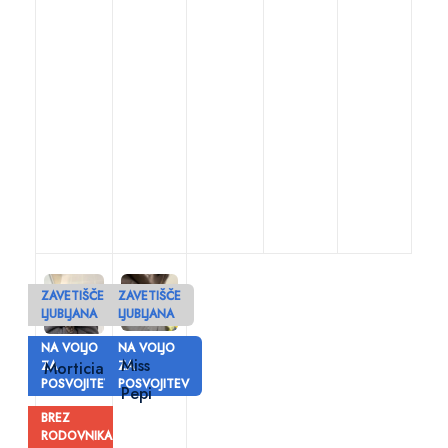
ZAVETIŠČE
ZAVETIŠČE
LJUBLJANA
LJUBLJANA
NA VOLJO
NA VOLJO
Miss
ZA
Morticia
ZA
POSVOJITEV
POSVOJITEV
Pepi
BREZ
RODOVNIKA