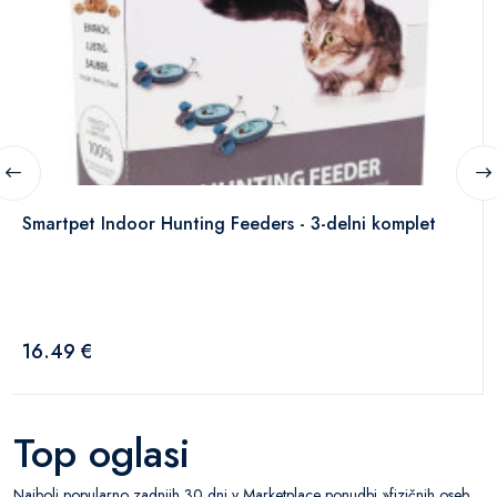
Smartpet Indoor Hunting Feeders - 3-delni komplet
16.49 €
Top oglasi
Najbolj popularno zadnjih 30 dni v Marketplace ponudbi »fizičnih oseb