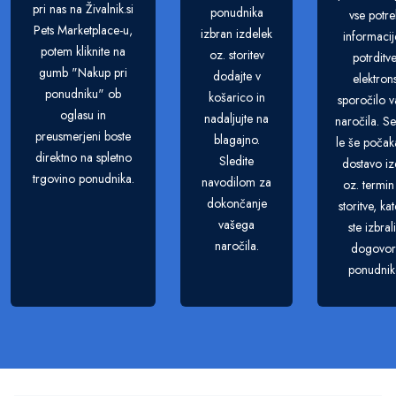
pri nas na Živalnik.si
ponudnika
vse potr
Pets Marketplace-u,
izbran izdelek
informacij
potem kliknite na
oz. storitev
potrditv
gumb "Nakup pri
dodajte v
elektron
ponudniku" ob
košarico in
sporočilo 
oglasu in
nadaljujte na
naročila. S
preusmerjeni boste
blagajno.
le še počak
direktno na spletno
Sledite
dostavo iz
trgovino ponudnika.
navodilom za
oz. termin
dokončanje
storitve, ka
vašega
ste izbral
naročila.
dogovori
ponudni