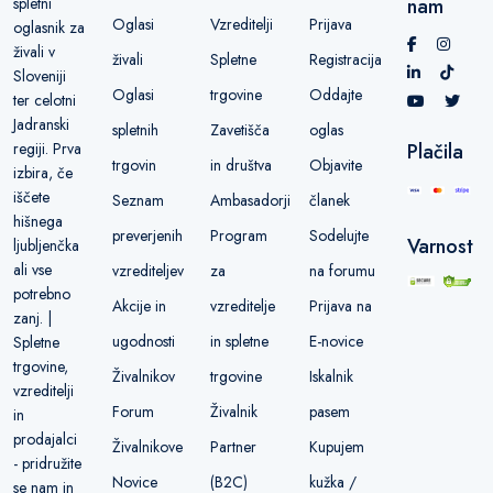
spletni
nam
Oglasi
Vzreditelji
Prijava
oglasnik za
živali v
živali
Spletne
Registracija
Sloveniji
Oglasi
trgovine
Oddajte
ter celotni
Jadranski
spletnih
Zavetišča
oglas
regiji. Prva
Plačila
trgovin
in društva
Objavite
izbira, če
iščete
Seznam
Ambasadorji
članek
hišnega
preverjenih
Program
Sodelujte
Varnost
ljubljenčka
ali vse
vzrediteljev
za
na forumu
potrebno
Akcije in
vzreditelje
Prijava na
zanj. |
ugodnosti
in spletne
E-novice
Spletne
trgovine,
Živalnikov
trgovine
Iskalnik
vzreditelji
Forum
Živalnik
pasem
in
prodajalci
Živalnikove
Partner
Kupujem
- pridružite
Novice
(B2C)
kužka /
se nam in