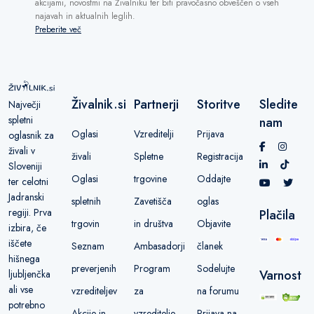
akcijami, novostmi na Živalniku ter biti pravočasno obveščen o vseh
najavah in aktualnih leglih.
Preberite več
Živalnik.si
Partnerji
Storitve
Sledite
Največji
spletni
nam
Oglasi
Vzreditelji
Prijava
oglasnik za
živali v
živali
Spletne
Registracija
Sloveniji
Oglasi
trgovine
Oddajte
ter celotni
Jadranski
spletnih
Zavetišča
oglas
regiji. Prva
Plačila
trgovin
in društva
Objavite
izbira, če
iščete
Seznam
Ambasadorji
članek
hišnega
preverjenih
Program
Sodelujte
Varnost
ljubljenčka
ali vse
vzrediteljev
za
na forumu
potrebno
Akcije in
vzreditelje
Prijava na