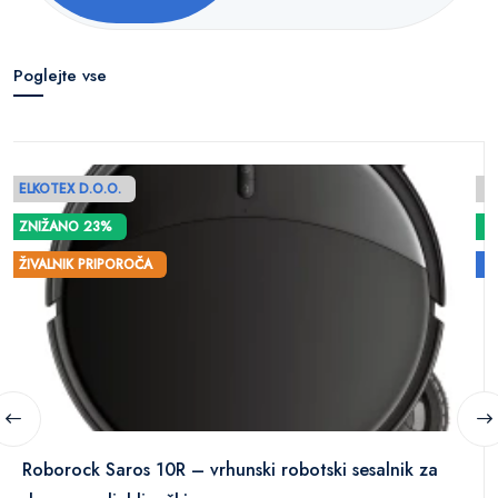
Poglejte vse
ELKOTEX D.O.O.
Z
ZNIŽANO 23%
ŽIVALNIK PRIPOROČA
Z
Roborock Saros 10R – vrhunski robotski sesalnik za