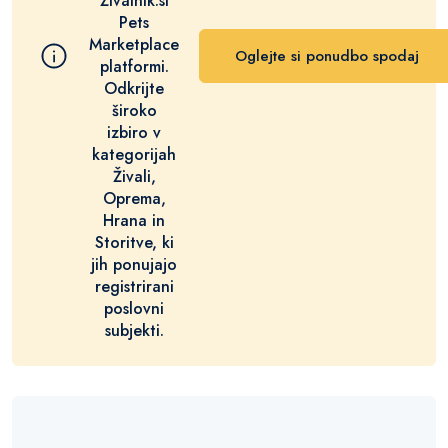
Živalnik.si
Pets
Marketplace
Oglejte si ponudbo spodaj
platformi.
Odkrijte
široko
izbiro v
kategorijah
Živali,
Oprema,
Hrana in
Storitve, ki
jih ponujajo
registrirani
poslovni
subjekti.