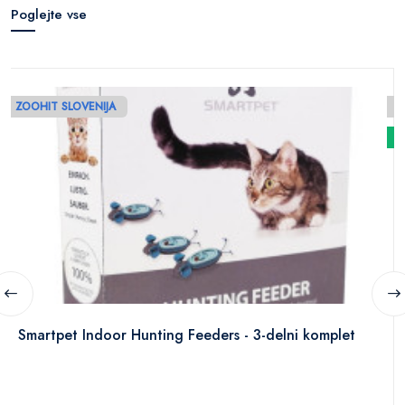
Poglejte vse
ZOOHIT SLOVENIJA
N
Smartpet Indoor Hunting Feeders - 3-delni komplet