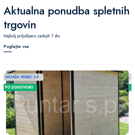
Aktualna ponudba spletnih
trgovin
Najbolj priljubljeno zadnjih 7 dni
Poglejte vse
NATAŠA VERBIC S.P.
N
PO DOGOVORU