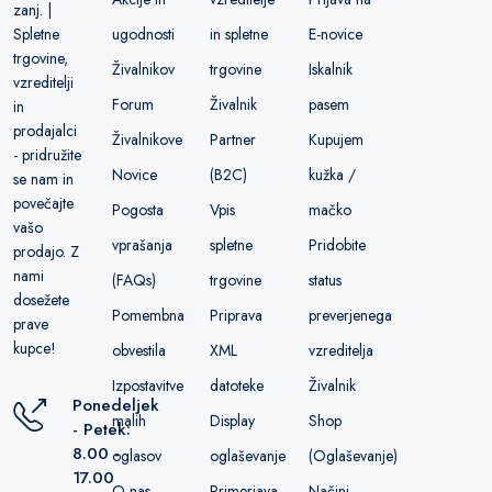
zanj. |
ugodnosti
in spletne
E-novice
Spletne
trgovine,
Živalnikov
trgovine
Iskalnik
vzreditelji
Forum
Živalnik
pasem
in
prodajalci
Živalnikove
Partner
Kupujem
- pridružite
Novice
(B2C)
kužka /
se nam in
povečajte
Pogosta
Vpis
mačko
vašo
vprašanja
spletne
Pridobite
prodajo. Z
nami
(FAQs)
trgovine
status
dosežete
Pomembna
Priprava
preverjenega
prave
kupce!
obvestila
XML
vzreditelja
Izpostavitve
datoteke
Živalnik
Ponedeljek
malih
Display
Shop
- Petek:
8.00 -
oglasov
oglaševanje
(Oglaševanje)
17.00
O nas
Primerjava
Načini