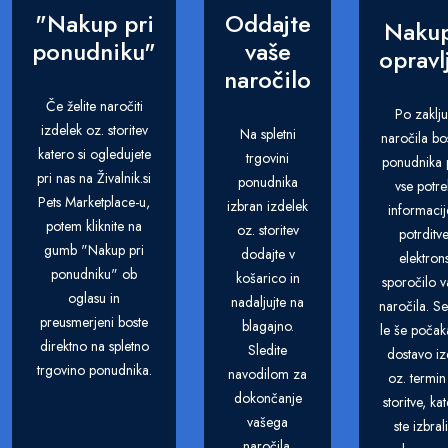
"Nakup pri
Oddajte
Nakup
ponudniku"
vaše
opravl
naročilo
Če želite naročiti
Po zaklj
izdelek oz. storitev
Na spletni
naročila bo
katero si ogledujete
trgovini
ponudnika p
pri nas na Živalnik.si
ponudnika
vse potr
Pets Marketplace-u,
izbran izdelek
informacij
potem kliknite na
oz. storitev
potrditv
gumb "Nakup pri
dodajte v
elektron
ponudniku" ob
košarico in
sporočilo 
oglasu in
nadaljujte na
naročila. S
preusmerjeni boste
blagajno.
le še počak
direktno na spletno
Sledite
dostavo iz
trgovino ponudnika.
navodilom za
oz. termin
dokončanje
storitve, ka
vašega
ste izbral
naročila.