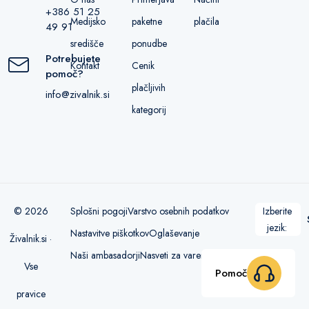
+386 51 25
Medijsko
paketne
plačila
49 91
središče
ponudbe
Potrebujete
Kontakt
Cenik
pomoč?
plačljivih
info@zivalnik.si
kategorij
© 2026
Splošni pogoji
Varstvo osebnih podatkov
Izberite
jezik:
Nastavitve piškotkov
Oglaševanje
Živalnik.si ·
Naši ambasadorji
Nasveti za varen nakup
Vse
Pomoč
pravice