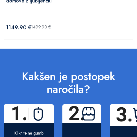
domove z ljubljenčki
1149.90 €
1499.90 €
Kakšen je postopek
naročila?
1.
2.
3.
Kliknite na gumb