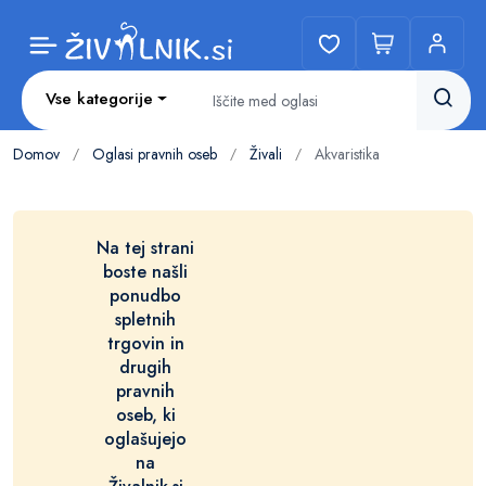
Vse kategorije
Domov
Oglasi pravnih oseb
Živali
Akvaristika
/
/
/
Na tej strani
boste našli
ponudbo
spletnih
trgovin in
drugih
pravnih
oseb, ki
oglašujejo
na