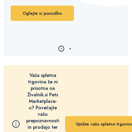
Oglejte si ponudbo
Vaša spletna
trgovina še ni
prisotna na
Živalnik.si Pets
Marketplace-
u? Povečajte
vašo
prepoznavnosti
Vpišite vašo spletno trgovin
in prodajo ter