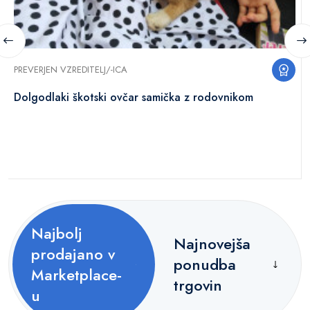
PREVERJEN VZREDITELJ/-ICA
Dolgodlaki škotski ovčar samička z rodovnikom
Najbolj
Najnovejša
prodajano v
ponudba
Marketplace-
trgovin
u