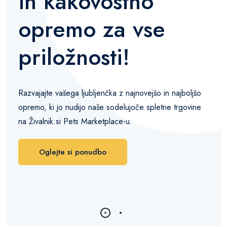
in kakovostno
opremo za vse
priložnosti!
Razvajajte vašega ljubljenčka z najnovejšo in najboljšo
opremo, ki jo nudijo naše sodelujoče spletne trgovine
na Živalnik.si Pets Marketplace-u.
Oglejte si ponudbo