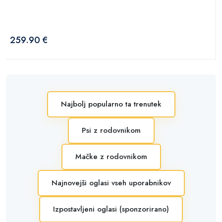
259.90 €
Najbolj popularno ta trenutek
Psi z rodovnikom
Mačke z rodovnikom
Najnovejši oglasi vseh uporabnikov
Izpostavljeni oglasi (sponzorirano)