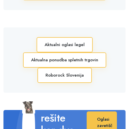
Aktualni oglasi legel
Aktualna ponudba spletnih trgovin
Roborock Slovenija
Posvojite
in s tem
rešite
Oglasi
zavetišč