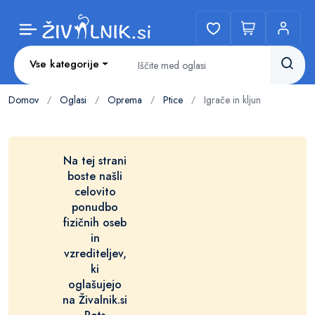
Vse kategorije
Domov
Oglasi
Oprema
Ptice
Igrače in kljun
/
/
/
/
Na tej strani
boste našli
celovito
ponudbo
fizičnih oseb
in
vzrediteljev,
ki
oglašujejo
na Živalnik.si