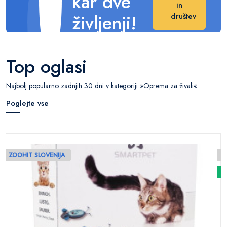
kar dve
in
življenji!
društev
Naredite veliko
razliko v njihovem
Top oglasi
življenju.
Najbolj popularno zadnjih 30 dni v kategoriji »Oprema za živali«.
Poglejte vse
ZOOHIT SLOVENIJA
N