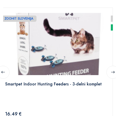
ZOOHIT SLOVENIJA
N
Smartpet Indoor Hunting Feeders - 3-delni komplet
16.49 €