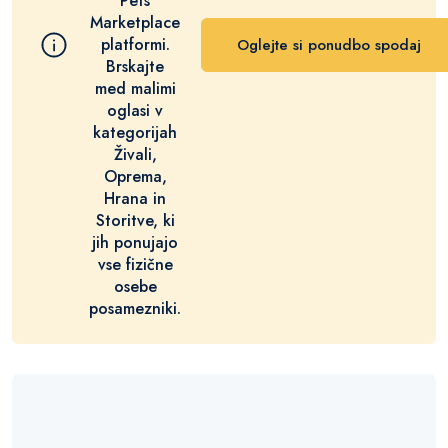
Pets
Marketplace
platformi.
Oglejte si ponudbo spodaj
Brskajte
med malimi
oglasi v
kategorijah
Živali,
Oprema,
Hrana in
Storitve, ki
jih ponujajo
vse fizične
osebe
posamezniki.