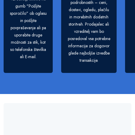
podrobnostih – ceni,
gumb "Pošljite
dostavi, ogledu, plačilu
sporočilo" ob oglasu
in morebitnih dodatnih
in pošljite
storitvah. Prodajalec ali
povpraševanje ali pa
vzreditelj vam bo
uporabite druge
posredoval vse potrebne
možnosti za stik, kot
informacije za dogovor
so telefonska številka
glede najboljše izvedbe
ali E-mail.
transakcije.