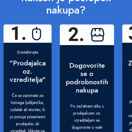
nakupa?
1.
2.
Kontaktirajte
"Prodajalca
Z
Dogovorite
oz.
se o
vzreditelja"
podrobnostih
nakupa
Če se zanimate za
p
hišnega ljubljenčka,
Po začetnem stiku s
izdelek ali storitev, ki
prodajalcem oz.
us
jo ponuja posamezni
vzrediteljem se
p
prodajalec ali
dogovorite o vseh
a
vzreditelj, kliknite na