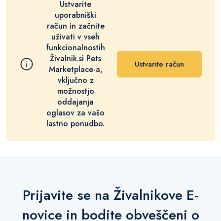
Ustvarite
uporabniški
račun in začnite
uživati v vseh
funkcionalnostih
Živalnik.si Pets
Ustvarite račun
Marketplace-a,
vključno z
možnostjo
oddajanja
oglasov za vašo
lastno ponudbo.
Prijavite se na Živalnikove E-
novice in bodite obveščeni o