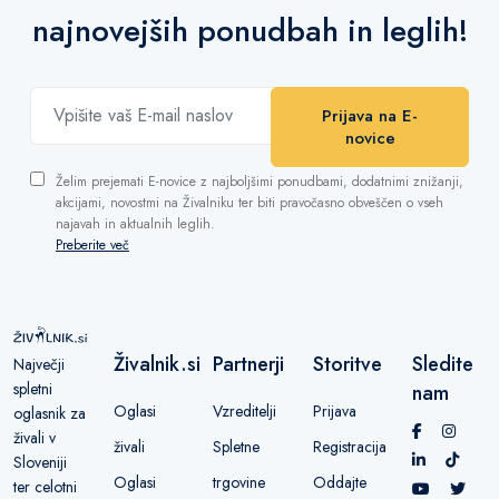
najnovejših ponudbah in leglih!
Prijava na E-
novice
Želim prejemati E-novice z najboljšimi ponudbami, dodatnimi znižanji,
akcijami, novostmi na Živalniku ter biti pravočasno obveščen o vseh
najavah in aktualnih leglih.
Preberite več
Živalnik.si
Partnerji
Storitve
Sledite
Največji
spletni
nam
Oglasi
Vzreditelji
Prijava
oglasnik za
živali v
živali
Spletne
Registracija
Sloveniji
Oglasi
trgovine
Oddajte
ter celotni