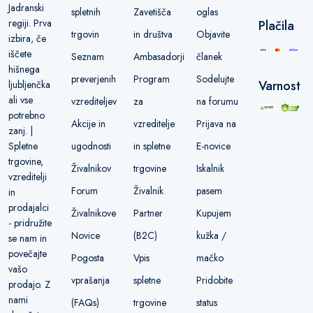
Jadranski
spletnih
Zavetišča
oglas
regiji. Prva
Plačila
trgovin
in društva
Objavite
izbira, če
iščete
Seznam
Ambasadorji
članek
hišnega
preverjenih
Program
Sodelujte
Varnost
ljubljenčka
ali vse
vzrediteljev
za
na forumu
potrebno
Akcije in
vzreditelje
Prijava na
zanj. |
ugodnosti
in spletne
E-novice
Spletne
trgovine,
Živalnikov
trgovine
Iskalnik
vzreditelji
Forum
Živalnik
pasem
in
prodajalci
Živalnikove
Partner
Kupujem
- pridružite
Novice
(B2C)
kužka /
se nam in
povečajte
Pogosta
Vpis
mačko
vašo
vprašanja
spletne
Pridobite
prodajo. Z
nami
(FAQs)
trgovine
status