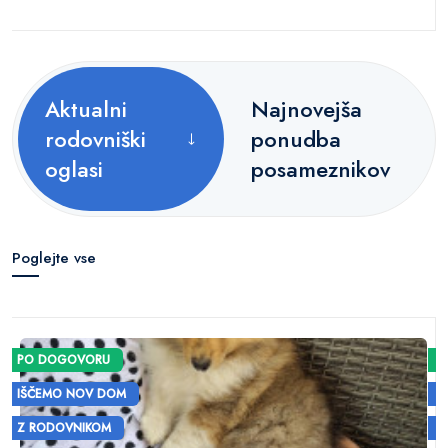
Aktualni
Najnovejša
rodovniški
ponudba
oglasi
posameznikov
Poglejte vse
PO DOGOVORU
IŠČEMO NOV DOM
Z RODOVNIKOM