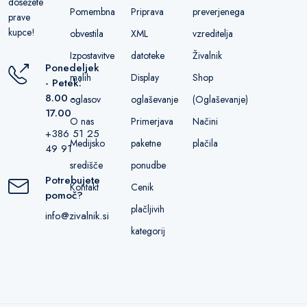
dosežete
Pomembna
Priprava
preverjenega
prave
kupce!
obvestila
XML
vzreditelja
Izpostavitve
datoteke
Živalnik
Ponedeljek
malih
Display
Shop
- Petek:
8.00 -
oglasov
oglaševanje
(Oglaševanje)
17.00
O nas
Primerjava
Načini
+386 51 25
Medijsko
paketne
plačila
49 91
središče
ponudbe
Potrebujete
Kontakt
Cenik
pomoč?
plačljivih
info@zivalnik.si
kategorij