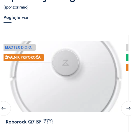
(sponzorirano)
Poglejte vse
ELKOTEX D.O.O.
E
ŽIVALNIK PRIPOROČA
Ž
Roborock Q7 BF 🇸🇮