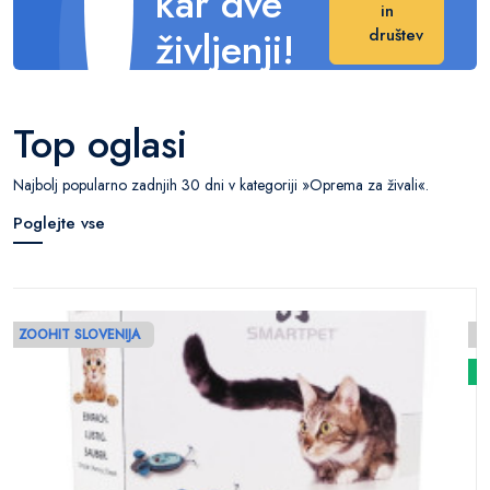
kar dve
in
življenji!
društev
Naredite veliko
razliko v njihovem
Top oglasi
življenju.
Najbolj popularno zadnjih 30 dni v kategoriji »Oprema za živali«.
Poglejte vse
ZOOHIT SLOVENIJA
N