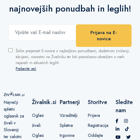
najnovejših ponudbah in leglih!
Prijava na E-
novice
Želim prejemati E-novice z najboljšimi ponudbami, dodatnimi znižanji,
akcijami, novostmi na Živalniku ter biti pravočasno obveščen o vseh
najavah in aktualnih leglih.
Preberite več
Živalnik.si
Partnerji
Storitve
Sledite
Največji
spletni
nam
Oglasi
Vzreditelji
Prijava
oglasnik za
živali v
živali
Spletne
Registracija
Sloveniji
Oglasi
trgovine
Oddajte
ter celotni