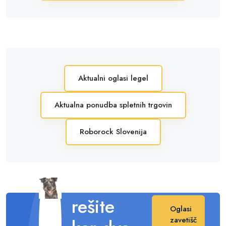
Aktualni oglasi legel
Aktualna ponudba spletnih trgovin
Roborock Slovenija
Posvojite
in s tem
rešite
Oglasi
zavetišč