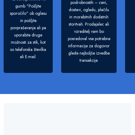
podrobnostih – ceni,
gumb "Pošljite
dostavi, ogledu, plačilu
sporočilo" ob oglasu
in morebitnih dodatnih
in pošljite
storitvah. Prodajalec ali
povpraševanje ali pa
vzreditelj vam bo
uporabite druge
posredoval vse potrebne
možnosti za stik, kot
informacije za dogovor
so telefonska številka
glede najboljše izvedbe
ali E-mail.
transakcije.