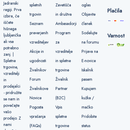
Jadranski
spletnih
Zavetišča
oglas
regiji. Prva
Plačila
trgovin
in društva
Objavite
izbira, če
iščete
Seznam
Ambasadorji
članek
hišnega
preverjenih
Program
Sodelujte
Varnost
ljubljenčka
ali vse
vzrediteljev
za
na forumu
potrebno
Akcije in
vzreditelje
Prijava na
zanj. |
ugodnosti
in spletne
E-novice
Spletne
trgovine,
Živalnikov
trgovine
Iskalnik
vzreditelji
Forum
Živalnik
pasem
in
prodajalci
Živalnikove
Partner
Kupujem
- pridružite
Novice
(B2C)
kužka /
se nam in
povečajte
Pogosta
Vpis
mačko
vašo
vprašanja
spletne
Pridobite
prodajo. Z
nami
(FAQs)
trgovine
status