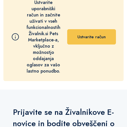
Ustvarite
uporabniški
račun in začnite
uživati v vseh
funkcionalnostih
Živalnik.si Pets
Ustvarite račun
Marketplace-a,
vključno z
možnostjo
oddajanja
oglasov za vašo
lastno ponudbo.
Prijavite se na Živalnikove E-
novice in bodite obveščeni o