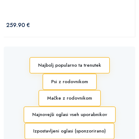
259.90 €
Najbolj popularno ta trenutek
Psi z rodovnikom
Mačke z rodovnikom
Najnovejši oglasi vseh uporabnikov
Izpostavljeni oglasi (sponzorirano)