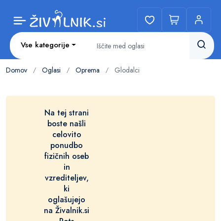
Vse kategorije
Domov
Oglasi
Oprema
Glodalci
/
/
/
Na tej strani
boste našli
celovito
ponudbo
fizičnih oseb
in
vzrediteljev,
ki
oglašujejo
na Živalnik.si