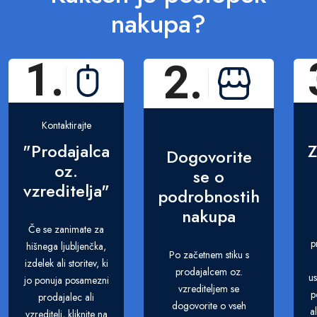
nakupa?
1.
2.
Kontaktirajte
"Prodajalca
Z
Dogovorite
oz.
se o
vzreditelja"
podrobnostih
nakupa
Če se zanimate za
p
hišnega ljubljenčka,
Po začetnem stiku s
izdelek ali storitev, ki
prodajalcem oz.
us
jo ponuja posamezni
vzrediteljem se
p
prodajalec ali
dogovorite o vseh
a
vzreditelj, kliknite na