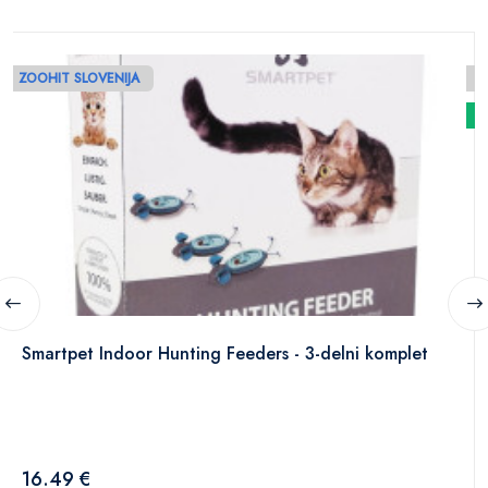
ZOOHIT SLOVENIJA
N
Smartpet Indoor Hunting Feeders - 3-delni komplet
16.49 €