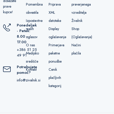
dosežete
Pomembna
Priprava
preverjenega
prave
kupce!
obvestila
XML
vzreditelja
Izpostavitve
datoteke
Živalnik
Ponedeljek
malih
Display
Shop
- Petek:
8.00 -
oglasov
oglaševanje
(Oglaševanje)
17.00
O nas
Primerjava
Načini
+386 51 25
Medijsko
paketne
plačila
49 91
središče
ponudbe
Potrebujete
Kontakt
Cenik
pomoč?
plačljivih
info@zivalnik.si
kategorij