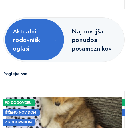
Aktualni
Najnovejša
rodovniški
ponudba
oglasi
posameznikov
Poglejte vse
PO DOGOVORU
IŠČEMO NOV DOM
Z RODOVNIKOM