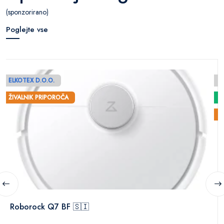
(sponzorirano)
Poglejte vse
ELKOTEX D.O.O.
E
ŽIVALNIK PRIPOROČA
Ž
Roborock Q7 BF 🇸🇮