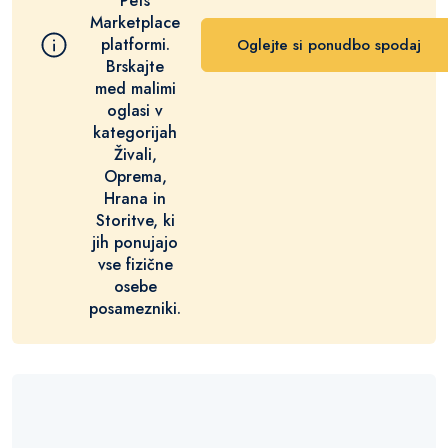
Pets
Marketplace
platformi.
Oglejte si ponudbo spodaj
Brskajte
med malimi
oglasi v
kategorijah
Živali,
Oprema,
Hrana in
Storitve, ki
jih ponujajo
vse fizične
osebe
posamezniki.