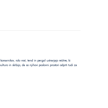
omarnikov, rolo vrat, tend in pergol ustvarjajo rešitve, ki
lturo in skrbijo, da so njihovi poslovni prostori odprti tudi za