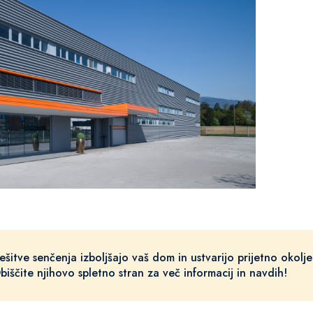
šitve senčenja izboljšajo vaš dom in ustvarijo prijetno okolje
Obiščite njihovo spletno stran za več informacij in navdih!