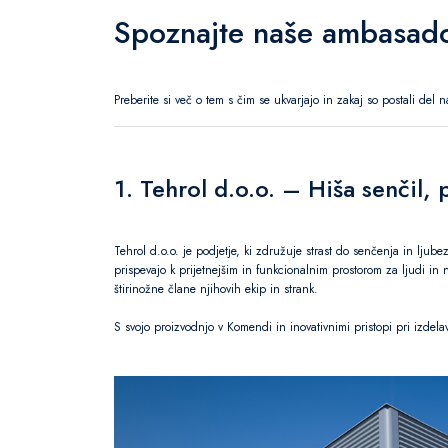
Spoznajte naše ambasado
Preberite si več o tem s čim se ukvarjajo in zakaj so postali del 
1. Tehrol d.o.o. – Hiša senčil, 
Tehrol d.o.o. je podjetje, ki združuje strast do senčenja in ljube
prispevajo k prijetnejšim in funkcionalnim prostorom za ljudi in n
štirinožne člane njihovih ekip in strank.
S svojo proizvodnjo v Komendi in inovativnimi pristopi pri izdelav