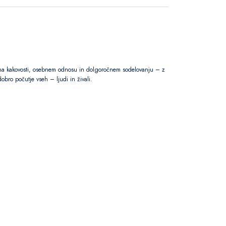
lji na kakovosti, osebnem odnosu in dolgoročnem sodelovanju – z
dobro počutje vseh – ljudi in živali.