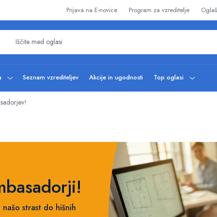
Prijava na E-novice
Program za vzreditelje
Oglaš
ba
Seznam vzrediteljev
Akcije in ugodnosti
Top oglasi
asadorjev!
mbasadorji!
o našo strast do hišnih