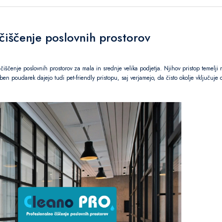
čiščenje poslovnih prostorov
a čiščenje poslovnih prostorov za mala in srednje velika podjetja. Njihov pristop teme
eben poudarek dajejo tudi pet-friendly pristopu, saj verjamejo, da čisto okolje vključuje 