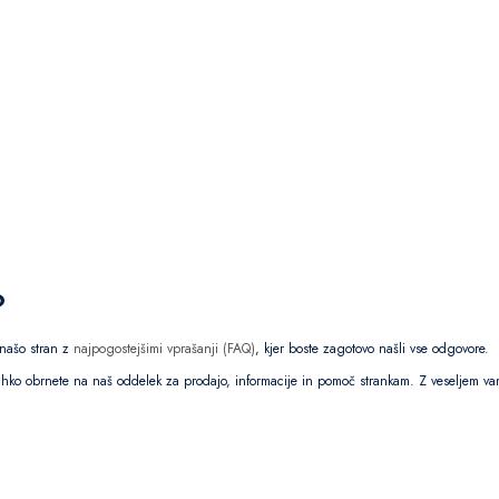
?
 našo stran z
najpogostejšimi vprašanji (FAQ)
, kjer boste zagotovo našli vse odgovore.
lahko obrnete na naš oddelek za prodajo, informacije in pomoč strankam. Z veseljem 