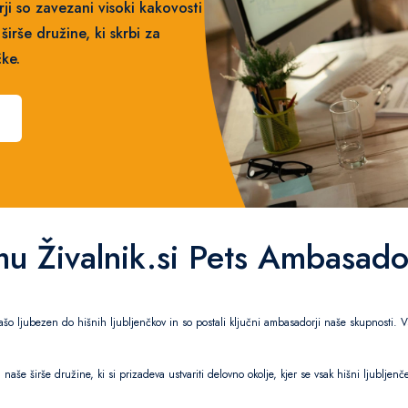
ji so zavezani visoki kakovosti
 širše družine, ki skrbi za
ke.
u Živalnik.si Pets Ambasado
našo ljubezen do hišnih ljubljenčkov in so postali ključni ambasadorji naše skupnosti. V
naše širše družine, ki si prizadeva ustvariti delovno okolje, kjer se vsak hišni ljubljen