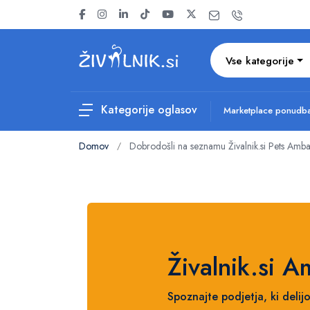
Vse kategorije
Kategorije oglasov
Marketplace ponud
Domov
Dobrodošli na seznamu Živalnik.si Pets Amb
/
Živalnik.si A
Spoznajte podjetja, ki delij