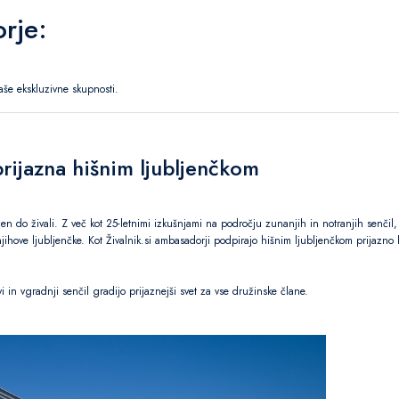
rje:
naše ekskluzivne skupnosti.
prijazna hišnim ljubljenčkom
zen do živali. Z več kot 25-letnimi izkušnjami na področju zunanjih in notranjih senčil, k
jihove ljubljenčke. Kot Živalnik.si ambasadorji podpirajo hišnim ljubljenčkom prijazno ku
i in vgradnji senčil gradijo prijaznejši svet za vse družinske člane.