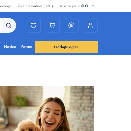
evanje
Živalnik Partner (B2C)
SLO
Izberite jezik:
Novice
Forum
Oddajte oglas