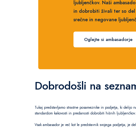
ljubljenčkov. Naši ambasador
in dobrobiti živali ter so del
srečne in negovane ljubljenč
Oglejte si ambasadorje
Dobrodošli na seznam
Tukaj predstavljamo strastne posameznike in podjetja, ki delijo 
standardom kakovosti in predanosti dobrobiti hišnih ljubljenčkov.
Vsak ambasador je več kot le predstavnik svojega podjetja; je del 