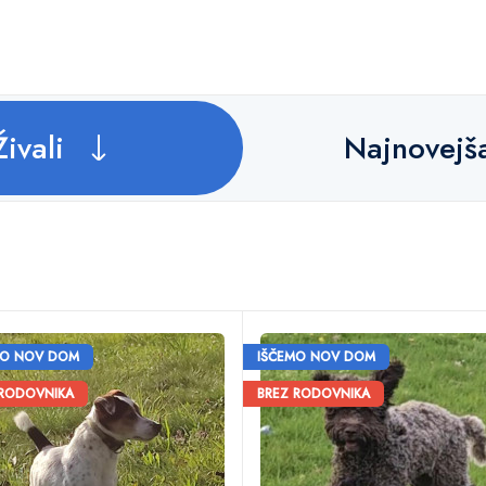
Živali
Najnovejš
MO NOV DOM
IŠČEMO NOV DOM
 RODOVNIKA
BREZ RODOVNIKA