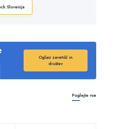
ck Slovenija
e
Oglasi zavetišč in
društev
Poglejte vse