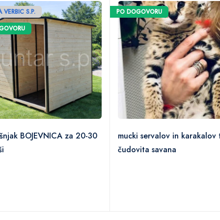
 VERBIC S.P.
PO DOGOVORU
OGOVORU
šnjak BOJEVNICA za 20-30
mucki servalov in karakalov 
ši
čudovita savana