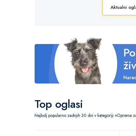
Aktualni ogl
Po
živ
Nared
Top oglasi
Najbolj popularno zadnjih 30 dni v kategoriji »Oprema za 