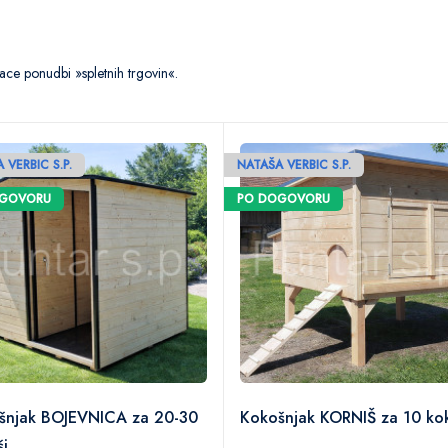
ce ponudbi »spletnih trgovin«.
 VERBIC S.P.
NATAŠA VERBIC S.P.
OGOVORU
PO DOGOVORU
šnjak BOJEVNICA za 20-30
Kokošnjak KORNIŠ za 10 ko
ši