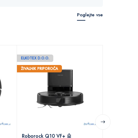
Poglejte vse
ELKOTEX D.O.O.
ELKOTEX D.O.O.
Roborock QR
ŽIVALNIK PRIPOROČA
ZNIŽANO 29%
ŽIVALNIK PRIPOR
499.90 €
69
Roborock Q10 VF+ 🤖