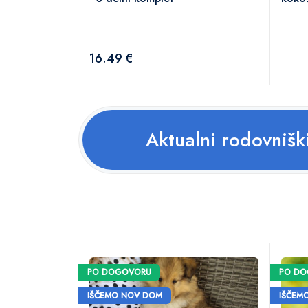
16.49 €
Aktualni rodovnišk
PO DOGOVORU
PO D
IŠČEMO NOV DOM
IŠČEM