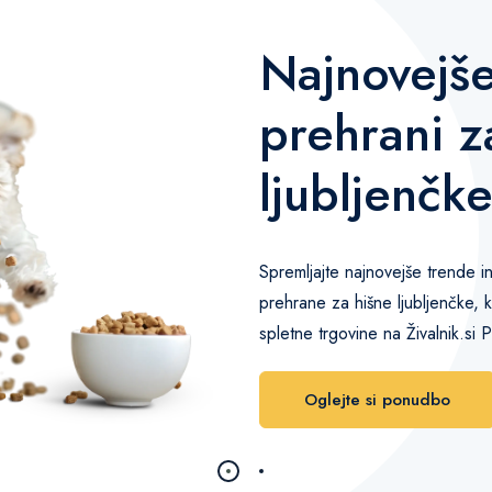
Najnovejše
prehrani z
ljubljenčk
Spremljajte najnovejše trende i
prehrane za hišne ljubljenčke, 
spletne trgovine na Živalnik.si 
Oglejte si ponudbo