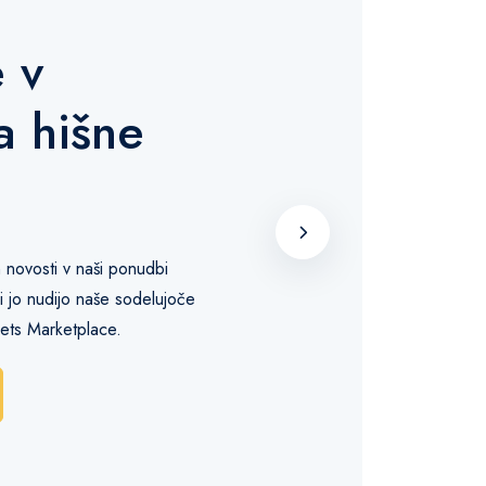
 v
a hišne
e
n novosti v naši ponudbi
ki jo nudijo naše sodelujoče
Pets Marketplace.