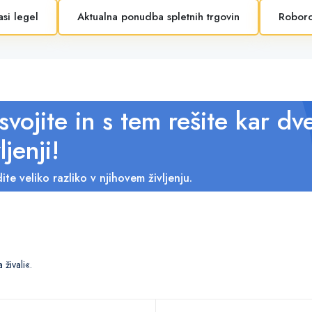
asi legel
Aktualna ponudba spletnih trgovin
Roboro
svojite in s tem rešite kar dv
ljenji!
ite veliko razliko v njihovem življenju.
živali«.