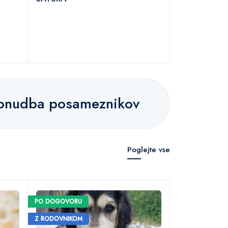
ponudba posameznikov
Poglejte vse
PO DOGOVORU
PO DOGOVORU
PREVERJEN VZRE
Z RODOVNIKOM
Z RODOVNIKOM