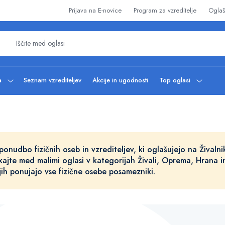
Prijava na E-novice
Program za vzreditelje
Oglaš
ba
Seznam vzrediteljev
Akcije in ugodnosti
Top oglasi
ponudbo fizičnih oseb in vzrediteljev, ki oglašujejo na Živalnik
kajte med malimi oglasi v kategorijah Živali, Oprema, Hrana i
 jih ponujajo vse fizične osebe posamezniki.