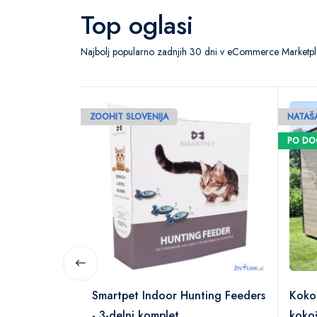
Top oglasi
Najbolj popularno zadnjih 30 dni v eCommerce Marketpla
ZOOHIT SLOVENIJA
NATAŠA
PO D
Smartpet Indoor Hunting Feeders
Koko
- 3-delni komplet
koko