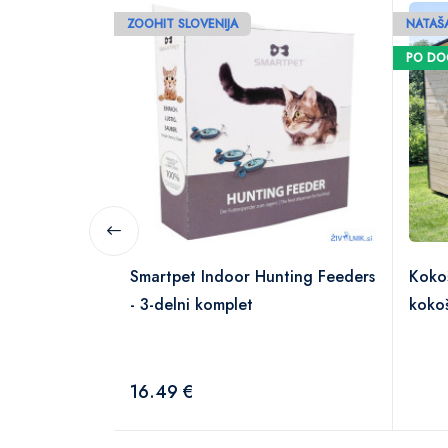
ZOOHIT SLOVENIJA
NATAŠA
PO D
Smartpet Indoor Hunting Feeders
Koko
- 3-delni komplet
koko
16.49 €