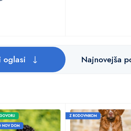
i oglasi
Najnovejša 
OGOVORU
Z RODOVNIKOM
O NOV DOM