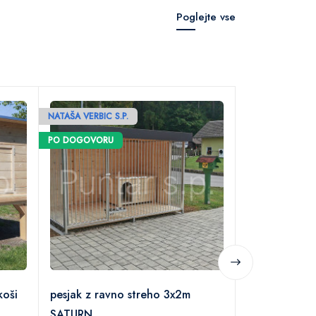
Poglejte vse
NATAŠA VERBIC S.P.
NATAŠA VERBIC S
Kokošnjak 
PO DOGOVORU
PO DOGOVORU
kokoši
koši
pesjak z ravno streho 3x2m
SATURN