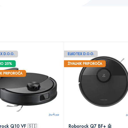
X D.O.O.
ELKOTEX D.O.O.
NO 25%
ŽIVALNIK PRIPOROČA
IK PRIPOROČA
rock Q10 VF 🇸🇮
Roborock Q7 BF+ 🤖