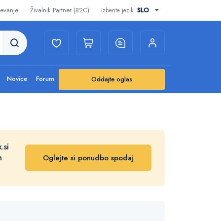
evanje
Živalnik Partner (B2C)
SLO
Izberite jezik:
Novice
Forum
Oddajte oglas
.si
n
Oglejte si ponudbo spodaj