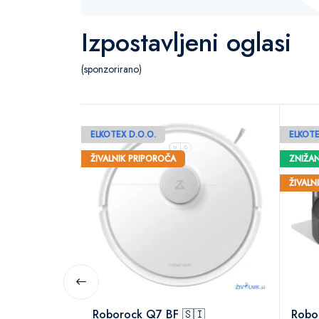
Izpostavljeni oglasi
(sponzorirano)
ELKOTEX D.O.O.
ELKOTE
ŽIVALNIK PRIPOROČA
ZNIŽA
ŽIVALN
Roborock Q7 BF 🇸🇮
Robo