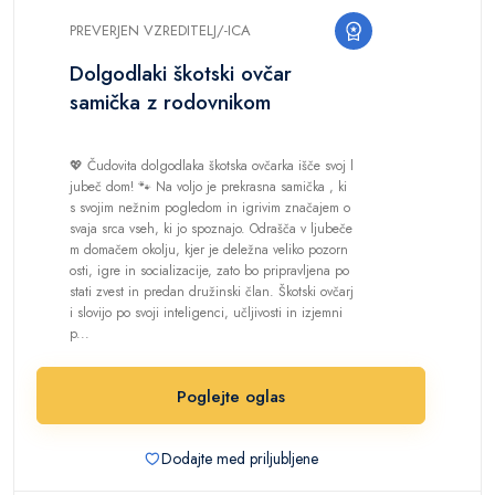
PREVERJEN VZREDITELJ/-ICA
Dolgodlaki škotski ovčar
samička z rodovnikom
💖 Čudovita dolgodlaka škotska ovčarka išče svoj l
jubeč dom! 🐾 Na voljo je prekrasna samička , ki
s svojim nežnim pogledom in igrivim značajem o
svaja srca vseh, ki jo spoznajo. Odrašča v ljubeče
m domačem okolju, kjer je deležna veliko pozorn
osti, igre in socializacije, zato bo pripravljena po
stati zvest in predan družinski član. Škotski ovčarj
i slovijo po svoji inteligenci, učljivosti in izjemni
p...
Poglejte oglas
Dodajte med priljubljene