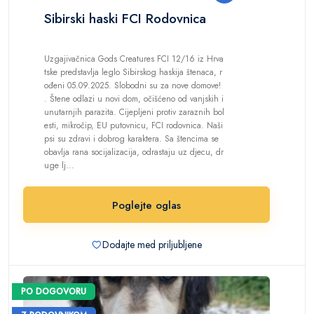
Sibirski haski FCI Rodovnica
Uzgajivačnica Gods Creatures FCI 12/16 iz Hrva
tske predstavlja leglo Sibirskog haskija štenaca, r
ođeni 05.09.2025. Slobodni su za nove domove!
. Štene odlazi u novi dom, očišćeno od vanjskih i
unutarnjih parazita. Cijepljeni protiv zaraznih bol
esti, mikročip, EU putovnicu, FCI rodovnica. Naši
psi su zdravi i dobrog karaktera. Sa štencima se
obavlja rana socijalizacija, odrastaju uz djecu, dr
uge lj...
Poglejte oglas
Dodajte med priljubljene
PO DOGOVORU