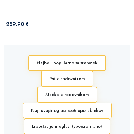
259.90 €
Najbolj popularno ta trenutek
Psi z rodovnikom
Mačke z rodovnikom
Najnovejši oglasi vseh uporabnikov
Izpostavljeni oglasi (sponzorirano)