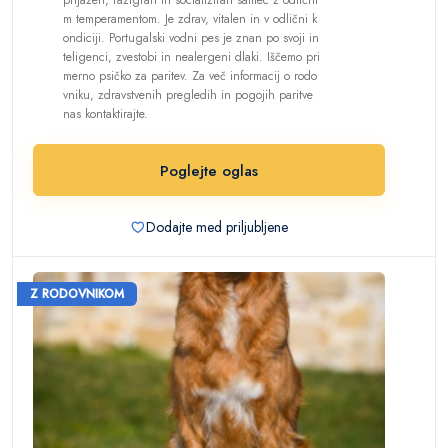
prijazen, razigran in socializiran samec z odlični
m temperamentom. Je zdrav, vitalen in v odlični k
ondiciji. Portugalski vodni pes je znan po svoji in
teligenci, zvestobi in nealergeni dlaki. Iščemo pri
merno psičko za paritev. Za več informacij o rodo
vniku, zdravstvenih pregledih in pogojih paritve
nas kontaktirajte.
Poglejte oglas
Dodajte med priljubljene
Z RODOVNIKOM