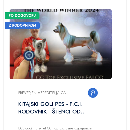
PO DOGOVORU
Z RODOVNIKOM
PREVERJEN VZREDITELJ/-ICA
KITAJSKI GOLI PES - F.C.I.
RODOVNIK - ŠTENCI OD
PRVAKA SVIJETA
Dobrodošli u svijet CC Top Exclusive uzgajivačni