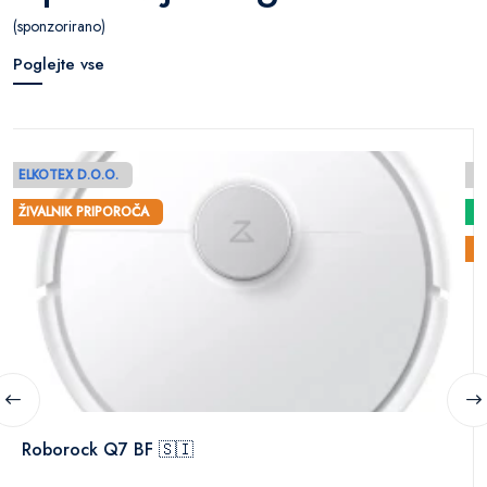
(sponzorirano)
Poglejte vse
ELKOTEX D.O.O.
E
ŽIVALNIK PRIPOROČA
Ž
Roborock Q7 BF 🇸🇮