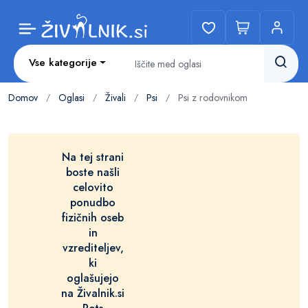
Vse kategorije
Domov
Oglasi
Živali
Psi
Psi z rodovnikom
/
/
/
/
Na tej strani
boste našli
celovito
ponudbo
fizičnih oseb
in
vzrediteljev,
ki
oglašujejo
na Živalnik.si