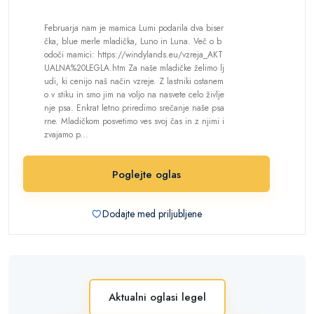
Februarja nam je mamica Lumi podarila dva biser
čka, blue merle mladička, Luno in Luna. Več o b
odoči mamici: https://windylands.eu/vzreja_AKT
UALNA%20LEGLA.htm Za naše mladičke želimo lj
udi, ki cenijo naš način vzreje. Z lastniki ostanem
o v stiku in smo jim na voljo na nasvete celo življe
nje psa. Enkrat letno priredimo srečanje naše psa
rne. Mladičkom posvetimo ves svoj čas in z njimi i
zvajamo p...
Poglejte oglas
Dodajte med priljubljene
Aktualni oglasi legel