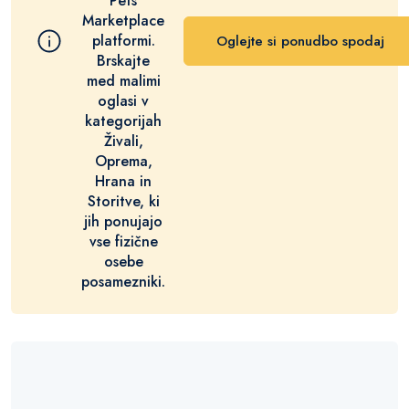
Pets
Marketplace
platformi.
Oglejte si ponudbo spodaj
Brskajte
med malimi
oglasi v
kategorijah
Živali,
Oprema,
Hrana in
Storitve, ki
jih ponujajo
vse fizične
osebe
posamezniki.