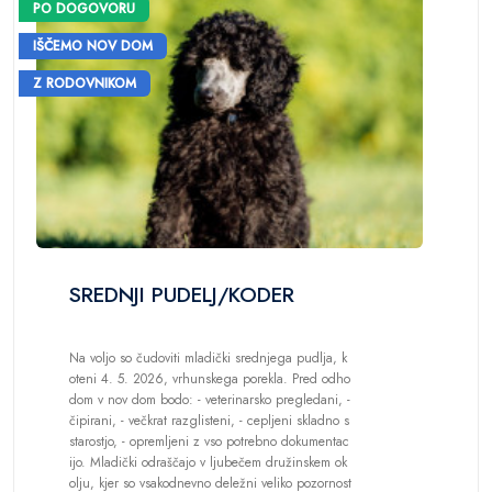
PO DOGOVORU
IŠČEMO NOV DOM
Z RODOVNIKOM
SREDNJI PUDELJ/KODER
Na voljo so čudoviti mladički srednjega pudlja, k
oteni 4. 5. 2026, vrhunskega porekla. Pred odho
dom v nov dom bodo: - veterinarsko pregledani, -
čipirani, - večkrat razglisteni, - cepljeni skladno s
starostjo, - opremljeni z vso potrebno dokumentac
ijo. Mladički odraščajo v ljubečem družinskem ok
olju, kjer so vsakodnevno deležni veliko pozornost