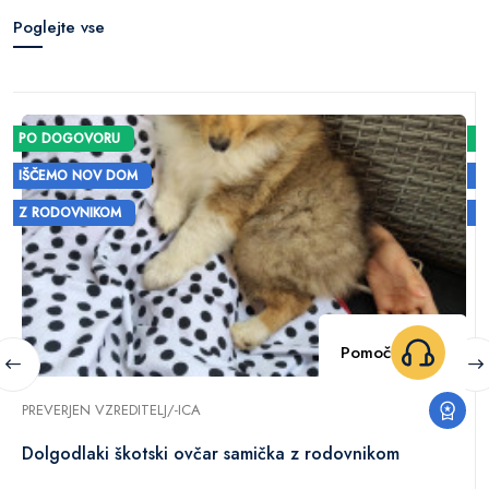
Poglejte vse
PO DOGOVORU
IŠČEMO NOV DOM
Z RODOVNIKOM
Pomoč
PREVERJEN VZREDITELJ/-ICA
Dolgodlaki škotski ovčar samička z rodovnikom