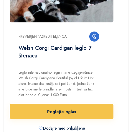
PREVERJEN VZREDITELJ/-ICA
Welsh Corgi Cardigan leglo 7
štenaca
Leglo internacionalno registrirane uzgajivačnice
Welsh Corgi Cardigana Beutiful Joy of Life iz Hrv
atske. Imamo dva mužjaka i pet ženki. Jedna ženk
a je blue merle brindle, a svih ostalih šest su tric
olor brindle. Cijena: 1.000 Eura
Poglejte oglas
Dodajte med priljubljene