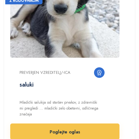
Z RODOVNIKOM
PREVERJEN VZREDITELJ/-ICA
saluki
Mladički salukija od staršev prvakov, z zdravniški
mi pregledi ... mladički zelo obetavni, odličnega
značaja
Poglejte oglas