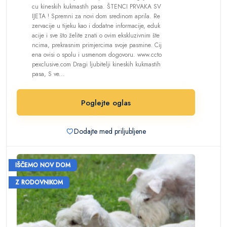
cu kineskih kukmastih pasa. ŠTENCI PRVAKA SV
IJETA ! Spremni za novi dom sredinom aprila. Re
zervacije u tijeku kao i dodatne informacije, eduk
acije i sve što želite znati o ovim ekskluzivnim šte
ncima, prekrasnim primjercima svoje pasmine. Cij
ena ovisi o spolu i usmenom dogovoru. www.ccto
pexclusive.com Dragi ljubitelji kineskih kukmastih
pasa, S ve...
Poglejte oglas
Dodajte med priljubljene
IŠČEMO NOV DOM
Z RODOVNIKOM