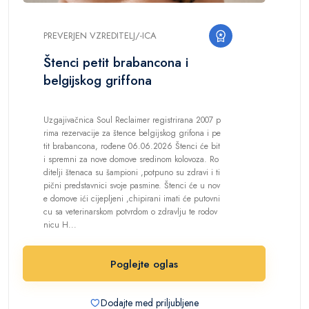
PREVERJEN VZREDITELJ/-ICA
Štenci petit brabancona i
belgijskog griffona
Uzgajivačnica Soul Reclaimer registrirana 2007 p
rima rezervacije za štence belgijskog grifona i pe
tit brabancona, rođene 06.06.2026 Štenci će bit
i spremni za nove domove sredinom kolovoza. Ro
ditelji štenaca su šampioni ,potpuno su zdravi i ti
pični predstavnici svoje pasmine. Štenci će u nov
e domove ići cijepljeni ,chipirani imati će putovni
cu sa veterinarskom potvrdom o zdravlju te rodov
nicu H...
Poglejte oglas
Dodajte med priljubljene