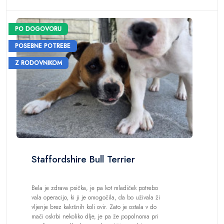
PO DOGOVORU
POSEBNE POTREBE
Z RODOVNIKOM
Staffordshire Bull Terrier
Bela je zdrava psička, je pa kot mladiček potrebo
vala operacijo, ki ji je omogočila, da bo uživala ži
vljenje brez kakršnih koli ovir. Zato je ostala v do
mači oskrbi nekoliko dlje, je pa že popolnoma pri