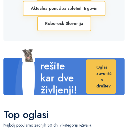
Aktualna ponudba spletnih trgovin
Roborock Slovenija
Posvojite
in s tem
rešite
Oglasi
kar dve
zavetišč
in
življenji!
društev
Naredite veliko
razliko v njihovem
Top oglasi
življenju.
Najbolj popularno zadnjih 30 dni v kategoriji »Živali«.