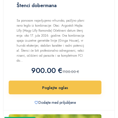
Štenci dobermana
Sa ponosom najavljujemo vrhunsko, pažljivo plani
rano leglo iz kombinacije: Otac: Argostoli Majka:
Lilly (Magy Lilly Ramonda) Očekivani datum štenj
enja: oko 17. jula 2026. godine. Ova kombinacija
spaja izuzetne genetske linije (Ginga House), vr
hunski eksterijer, stabilan karakter i radni potencij
al. Štenci će biti profesionalno odnegovani, vakci
nisani, očišćeni od parazita i sa kompletnom FCI
do...
900.00 €
1100.00 €
Poglejte oglas
Dodajte med priljubljene