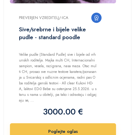
PREVERJEN VZREDITELJ/-ICA
Sive/srebrne i bijele velike
pudle - standard poodle
Velike pudle (Standard Pudle) sive i bijele od vrh
unskih roditelja. Majka multi CH, Internacionalni
sampion, vesela, razigrana, nasa maza. Otac mul
ti CH, prosao sve nuzne testove karatera/ponasan
ja u Svicarskoj s odlicnim ocjenama, radni pas O
ba roditelja genski testovi - All clear Kukovi HD-
A, laktovi ED-0 Bebe su ostenjene 25.5.2026. u s
tanu s nama u obitelji, pa tako i odrastaju i odgaj
aju se, ...
3000.00 €
Poglejte oglas