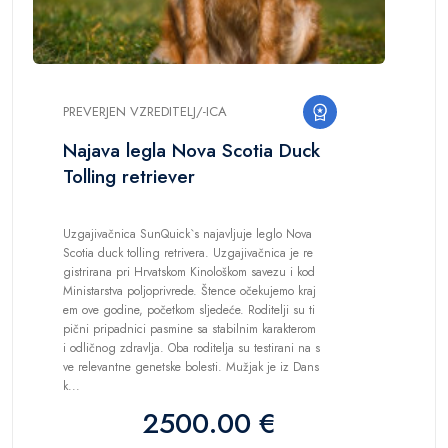
PREVERJEN VZREDITELJ/-ICA
Najava legla Nova Scotia Duck
Tolling retriever
Uzgajivačnica SunQuick`s najavljuje leglo Nova
Scotia duck tolling retrivera. Uzgajivačnica je re
gistrirana pri Hrvatskom Kinološkom savezu i kod
Ministarstva poljoprivrede. Štence očekujemo kraj
em ove godine, početkom sljedeće. Roditelji su ti
pični pripadnici pasmine sa stabilnim karakterom
i odličnog zdravlja. Oba roditelja su testirani na s
ve relevantne genetske bolesti. Mužjak je iz Dans
k...
2500.00 €