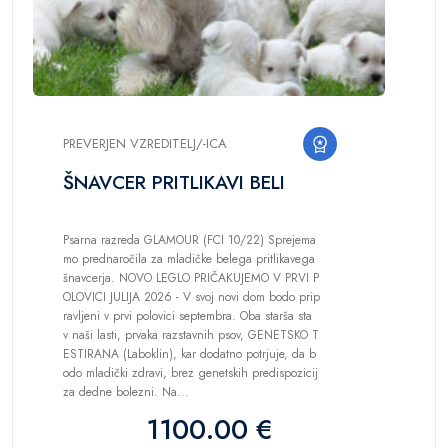
PREVERJEN VZREDITELJ/-ICA
ŠNAVCER PRITLIKAVI BELI
Psarna razreda GLAMOUR (FCI 10/22) Sprejema
mo prednaročila za mladičke belega pritlikavega
šnavcerja. NOVO LEGLO PRIČAKUJEMO V PRVI P
OLOVICI JULIJA 2026 - V svoj novi dom bodo prip
ravljeni v prvi polovici septembra. Oba starša sta
v naši lasti, prvaka razstavnih psov, GENETSKO T
ESTIRANA (Laboklin), kar dodatno potrjuje, da b
odo mladički zdravi, brez genetskih predispozicij
za dedne bolezni. Na...
1100.00 €