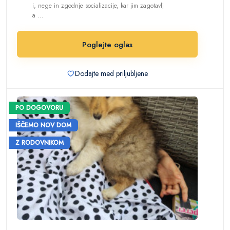
i, nege in zgodnje socializacije, kar jim zagotavlj
a ...
Poglejte oglas
Dodajte med priljubljene
PO DOGOVORU
IŠČEMO NOV DOM
Z RODOVNIKOM