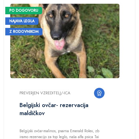
PO DOGOVORU
NAJAVA LEGLA
Z RODOVNIKOM
PREVERJEN VZREDITELJ/-ICA
Belgijski ovčar- rezervacija
maldičkov
Belgijski ovčar-malinos, psarna Emerald Rolex, zb
iramo rezervacijo za top leglo, naša alfa psica Tai