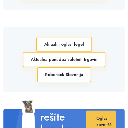
Aktualni oglasi legel
Aktualna ponudba spletnih trgovin
Roborock Slovenija
Posvojite
in s tem
rešite
Oglasi
zavetišč