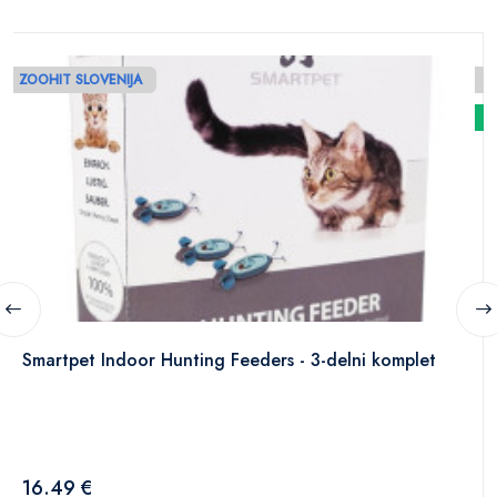
ZOOHIT SLOVENIJA
N
Smartpet Indoor Hunting Feeders - 3-delni komplet
16.49 €