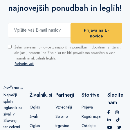
najnovejših ponudbah in leglih!
Prijava na E-
novice
Želim prejemati E-novice z najboljšimi ponudbami, dodatnimi znižanji,
akcijami, novostmi na Živalniku ter biti pravočasno obveščen o vseh
najavah in aktualnih leglih.
Preberite več
Živalnik.si
Partnerji
Storitve
Sledite
Največji
spletni
nam
Oglasi
Vzreditelji
Prijava
oglasnik za
živali v
živali
Spletne
Registracija
Sloveniji
Oglasi
trgovine
Oddajte
ter celotni