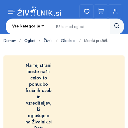
Vse kategorije
Domov
Oglasi
Živali
Glodalci
Morski prašički
/
/
/
/
Na tej strani
boste našli
celovito
ponudbo
fizičnih oseb
in
vzrediteljev,
ki
oglašujejo
na Živalnik.si