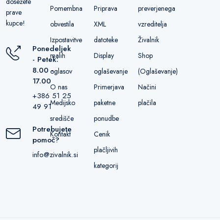
dosežete
Pomembna
Priprava
preverjenega
prave
kupce!
obvestila
XML
vzreditelja
Izpostavitve
datoteke
Živalnik
Ponedeljek
malih
Display
Shop
- Petek:
8.00 -
oglasov
oglaševanje
(Oglaševanje)
17.00
O nas
Primerjava
Načini
+386 51 25
Medijsko
paketne
plačila
49 91
središče
ponudbe
Potrebujete
Kontakt
Cenik
pomoč?
plačljivih
info@zivalnik.si
kategorij