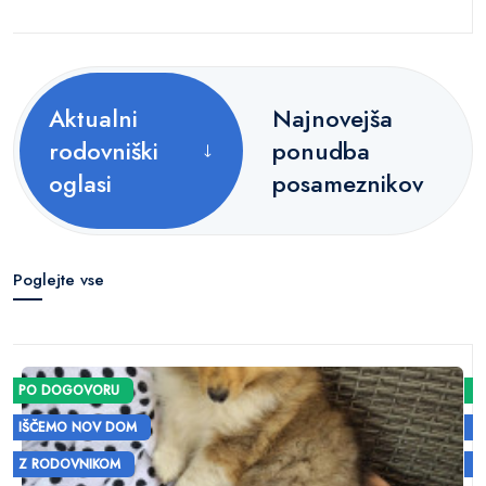
Aktualni
Najnovejša
rodovniški
ponudba
oglasi
posameznikov
Poglejte vse
PO DOGOVORU
IŠČEMO NOV DOM
Z RODOVNIKOM