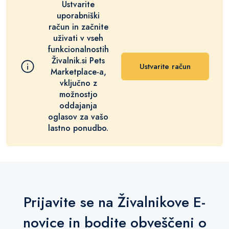
Ustvarite
uporabniški
račun in začnite
uživati v vseh
funkcionalnostih
Živalnik.si Pets
Ustvarite račun
Marketplace-a,
vključno z
možnostjo
oddajanja
oglasov za vašo
lastno ponudbo.
Prijavite se na Živalnikove E-
novice in bodite obveščeni o