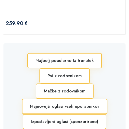
259.90 €
Najbolj popularno ta trenutek
Psi z rodovnikom
Mačke z rodovnikom
Najnovejši oglasi vseh uporabnikov
Izpostavljeni oglasi (sponzorirano)