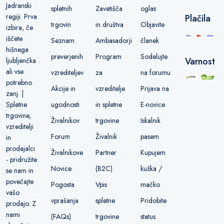
Jadranski
spletnih
Zavetišča
oglas
regiji. Prva
Plačila
trgovin
in društva
Objavite
izbira, če
iščete
Seznam
Ambasadorji
članek
hišnega
preverjenih
Program
Sodelujte
Varnost
ljubljenčka
ali vse
vzrediteljev
za
na forumu
potrebno
Akcije in
vzreditelje
Prijava na
zanj. |
ugodnosti
in spletne
E-novice
Spletne
trgovine,
Živalnikov
trgovine
Iskalnik
vzreditelji
Forum
Živalnik
pasem
in
prodajalci
Živalnikove
Partner
Kupujem
- pridružite
Novice
(B2C)
kužka /
se nam in
povečajte
Pogosta
Vpis
mačko
vašo
vprašanja
spletne
Pridobite
prodajo. Z
nami
(FAQs)
trgovine
status