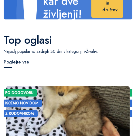
kar dve
in
življenji!
društev
Naredite veliko
razliko v njihovem
Top oglasi
življenju.
Najbolj popularno zadnjih 30 dni v kategoriji »Živali«.
Poglejte vse
PO DOGOVORU
IŠČEMO NOV DOM
Z RODOVNIKOM