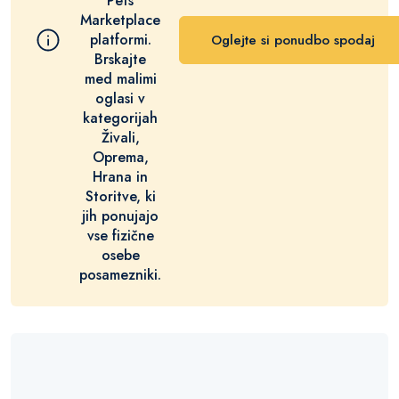
Pets
Marketplace
platformi.
Oglejte si ponudbo spodaj
Brskajte
med malimi
oglasi v
kategorijah
Živali,
Oprema,
Hrana in
Storitve, ki
jih ponujajo
vse fizične
osebe
posamezniki.