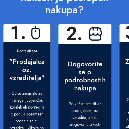
nakupa?
1.
2.
Kontaktirajte
"Prodajalca
Z
Dogovorite
oz.
se o
vzreditelja"
podrobnostih
nakupa
Če se zanimate za
p
hišnega ljubljenčka,
Po začetnem stiku s
izdelek ali storitev, ki
prodajalcem oz.
us
jo ponuja posamezni
vzrediteljem se
p
prodajalec ali
dogovorite o vseh
a
vzreditelj, kliknite na