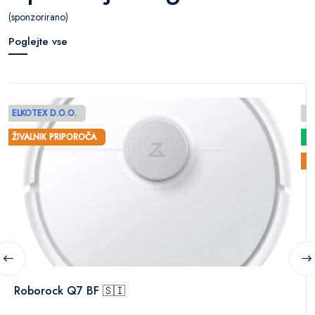
(sponzorirano)
Poglejte vse
ELKOTEX D.O.O.
E
ŽIVALNIK PRIPOROČA
Ž
Roborock Q7 BF 🇸🇮