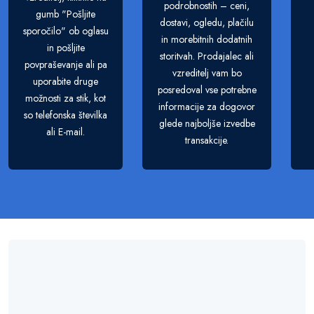
podrobnostih – ceni,
gumb "Pošljite
dostavi, ogledu, plačilu
sporočilo" ob oglasu
in morebitnih dodatnih
in pošljite
storitvah. Prodajalec ali
povpraševanje ali pa
vzreditelj vam bo
uporabite druge
posredoval vse potrebne
možnosti za stik, kot
informacije za dogovor
so telefonska številka
glede najboljše izvedbe
ali E-mail.
transakcije.