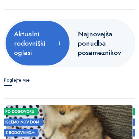
Aktualni
Najnovejša
rodovniški
ponudba
oglasi
posameznikov
Poglejte vse
PO DOGOVORU
IŠČEMO NOV DOM
Z RODOVNIKOM