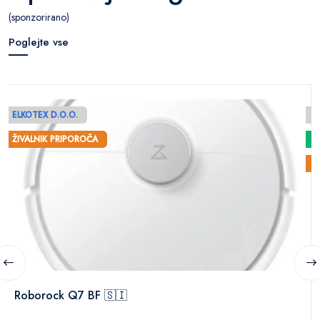
(sponzorirano)
Poglejte vse
ELKOTEX D.O.O.
E
ŽIVALNIK PRIPOROČA
Ž
Roborock Q7 BF 🇸🇮