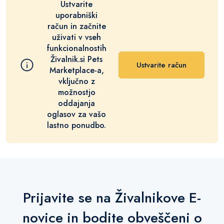
Ustvarite
uporabniški
račun in začnite
uživati v vseh
funkcionalnostih
Živalnik.si Pets
Ustvarite račun
Marketplace-a,
vključno z
možnostjo
oddajanja
oglasov za vašo
lastno ponudbo.
Prijavite se na Živalnikove E-
novice in bodite obveščeni o