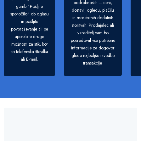
podrobnostih – ceni,
gumb "Pošljite
dostavi, ogledu, plačilu
sporočilo" ob oglasu
in morebitnih dodatnih
in pošljite
storitvah. Prodajalec ali
povpraševanje ali pa
vzreditelj vam bo
uporabite druge
posredoval vse potrebne
možnosti za stik, kot
informacije za dogovor
so telefonska številka
glede najboljše izvedbe
ali E-mail.
transakcije.