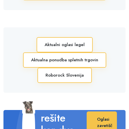
Aktualni oglasi legel
Aktualna ponudba spletnih trgovin
Roborock Slovenija
Posvojite
in s tem
rešite
Oglasi
zavetišč