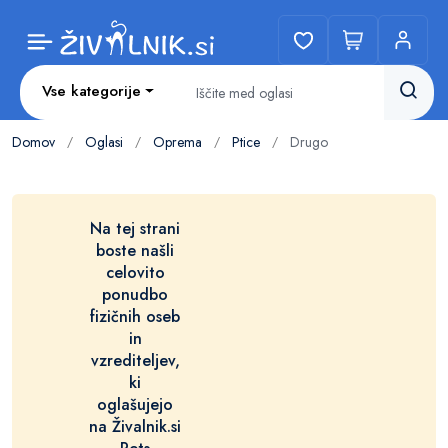
Vse kategorije
Domov
Oglasi
Oprema
Ptice
Drugo
/
/
/
/
Na tej strani
boste našli
celovito
ponudbo
fizičnih oseb
in
vzrediteljev,
ki
oglašujejo
na Živalnik.si