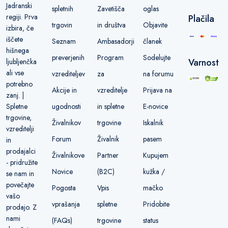
Jadranski
spletnih
Zavetišča
oglas
regiji. Prva
Plačila
trgovin
in društva
Objavite
izbira, če
iščete
Seznam
Ambasadorji
članek
hišnega
preverjenih
Program
Sodelujte
Varnost
ljubljenčka
ali vse
vzrediteljev
za
na forumu
potrebno
Akcije in
vzreditelje
Prijava na
zanj. |
ugodnosti
in spletne
E-novice
Spletne
trgovine,
Živalnikov
trgovine
Iskalnik
vzreditelji
Forum
Živalnik
pasem
in
prodajalci
Živalnikove
Partner
Kupujem
- pridružite
Novice
(B2C)
kužka /
se nam in
povečajte
Pogosta
Vpis
mačko
vašo
vprašanja
spletne
Pridobite
prodajo. Z
nami
(FAQs)
trgovine
status