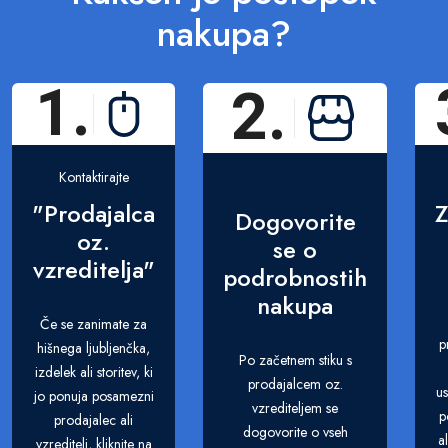
nakupa?
1.
2.
Kontaktirajte
"Prodajalca
Z
Dogovorite
oz.
se o
vzreditelja"
podrobnostih
nakupa
Če se zanimate za
p
hišnega ljubljenčka,
Po začetnem stiku s
izdelek ali storitev, ki
prodajalcem oz.
us
jo ponuja posamezni
vzrediteljem se
p
prodajalec ali
dogovorite o vseh
a
vzreditelj, kliknite na