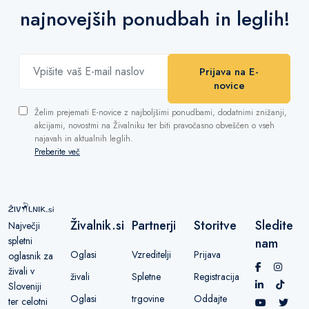
najnovejših ponudbah in leglih!
Prijava na E-
novice
Želim prejemati E-novice z najboljšimi ponudbami, dodatnimi znižanji,
akcijami, novostmi na Živalniku ter biti pravočasno obveščen o vseh
najavah in aktualnih leglih.
Preberite več
Živalnik.si
Partnerji
Storitve
Sledite
Največji
spletni
nam
Oglasi
Vzreditelji
Prijava
oglasnik za
živali v
živali
Spletne
Registracija
Sloveniji
Oglasi
trgovine
Oddajte
ter celotni