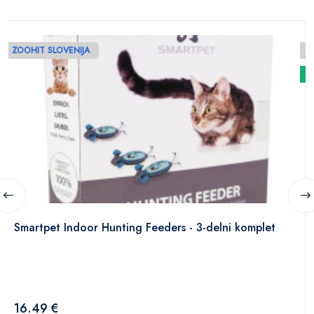
ZOOHIT SLOVENIJA
N
Smartpet Indoor Hunting Feeders - 3-delni komplet
16.49 €