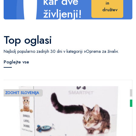
kar dve
in
življenji!
društev
Naredite veliko
razliko v njihovem
Top oglasi
življenju.
Najbolj popularno zadnjih 30 dni v kategoriji »Oprema za živali«.
Poglejte vse
ZOOHIT SLOVENIJA
N