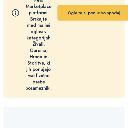
Pets
Marketplace
platformi.
Oglejte si ponudbo spodaj
Brskajte
med malimi
oglasi v
kategorijah
Živali,
Oprema,
Hrana in
Storitve, ki
jih ponujajo
vse fizične
osebe
posamezniki.