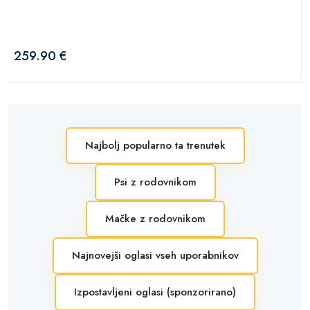
259.90 €
Najbolj popularno ta trenutek
Psi z rodovnikom
Mačke z rodovnikom
Najnovejši oglasi vseh uporabnikov
Izpostavljeni oglasi (sponzorirano)