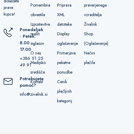
dosežete
Pomembna
Priprava
preverjenega
prave
kupce!
obvestila
XML
vzreditelja
Izpostavitve
datoteke
Živalnik
Ponedeljek
malih
Display
Shop
- Petek:
8.00 -
oglasov
oglaševanje
(Oglaševanje)
17.00
O nas
Primerjava
Načini
+386 51 25
Medijsko
paketne
plačila
49 91
središče
ponudbe
Potrebujete
Kontakt
Cenik
pomoč?
plačljivih
info@zivalnik.si
kategorij