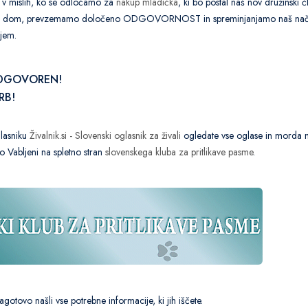
o v mislih, ko se odločamo za
nakup mladička
, ki bo postal naš nov družinski č
š dom, prevzemamo določeno ODGOVORNOST in spreminjanjamo naš način ži
ljem.
DGOVOREN!
RB!
lasniku
Živalnik.si - Slovenski oglasnik za živali
ogledate vse oglase in morda naj
o Vabljeni na spletno stran
slovenskega kluba za pritlikave pasme
.
tovo našli vse potrebne informacije, ki jih iščete.