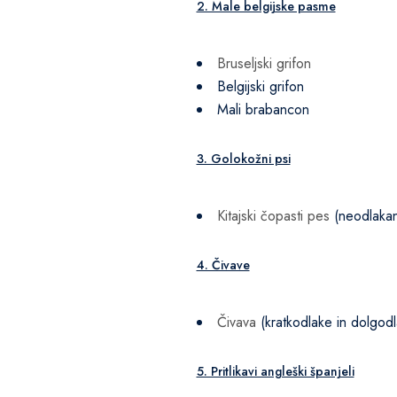
2. Male belgijske pasme
Bruseljski grifon
Belgijski grifon
Mali brabancon
3. Golokožni psi
Kitajski čopasti pes
(neodlakan
4. Čivave
Čivava
(kratkodlake in dolgod
5. Pritlikavi angleški španjeli