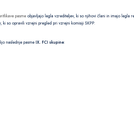
ritlikave pasme
objavljajo legla vzrediteljev, ki so njihovi člani in imajo legla r
ki so opravili vzrejni pregled pri vzrejni komisiji SKPP.
odijo naslednje pasme
IX. FCI skupine
: