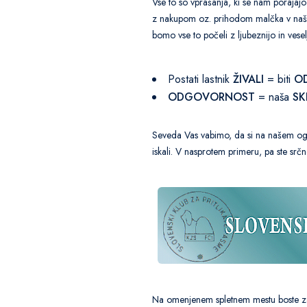
Vse to so vprašanja, ki se nam porajaj
z nakupom oz. prihodom malčka v na
bomo vse to počeli z ljubeznijo in vese
Postati lastnik
ŽIVALI
= biti
O
ODGOVORNOST
= naša
SK
Seveda Vas vabimo, da si na našem og
iskali. V nasprotem primeru, pa ste srčn
Na omenjenem spletnem mestu boste zago