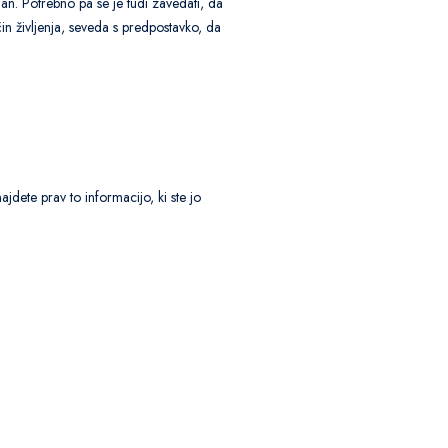
lan. Potrebno pa se je tudi zavedati, da
vljenja, seveda s predpostavko, da
dete prav to informacijo, ki ste jo