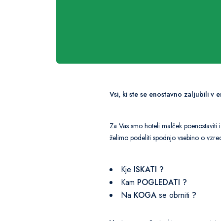
Vsi, ki ste se enostavno zaljubili
Za Vas smo hoteli malček poenostaviti 
želimo podeliti spodnjo vsebino o vzredit
Kje
ISKATI ?
Kam
POGLEDATI ?
Na
KOGA
se obrniti
?