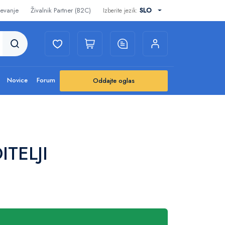
evanje
Živalnik Partner (B2C)
SLO
Izberite jezik:
Novice
Forum
Oddajte oglas
ITELJI