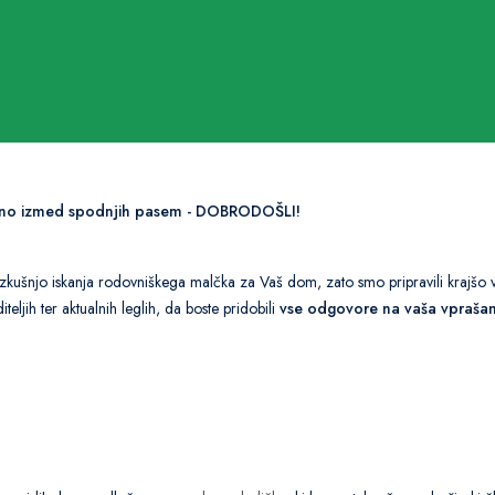
 v eno izmed spodnjih pasem - DOBRODOŠLI!
izkušnjo iskanja rodovniškega malčka za Vaš dom, zato smo pripravili krajšo v
eljih ter aktualnih leglih, da boste pridobili
vse odgovore na vaša vprašan