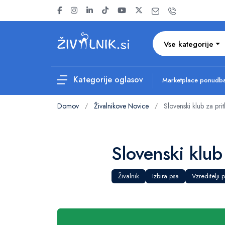
Vse kategorije
Kategorije oglasov
Marketplace ponud
Domov
Živalnikove Novice
Slovenski klub za pri
/
/
Slovenski klub
Živalnik
Izbira psa
Vzreditelji 