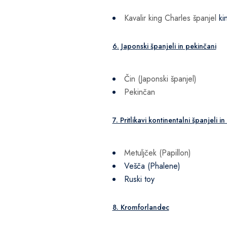
Kavalir king Charles španjel
ki
6. Japonski španjeli in pekinčani
Čin (Japonski španjel)
Pekinčan
7. Pritlikavi kontinentalni španjeli in
Metuljček (Papillon)
Vešča (Phalene)
Ruski toy
8. Kromforlandec