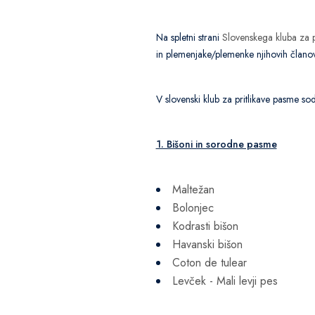
Na spletni strani
Slovenskega kluba za p
in plemenjake/plemenke njihovih članov, 
V slovenski klub za pritlikave pasme s
1. Bišoni in sorodne pasme
Maltežan
Bolonjec
Kodrasti bišon
Havanski bišon
Coton de tulear
Levček - Mali levji pes