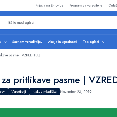
Prijava na E-novice
Program za vzreditelje
Oglaš
ba
Seznam vzrediteljev
Akcije in ugodnosti
Top oglasi
tlikave pasme | VZREDITELJI
 za pritlikave pasme | VZRED
psov
Vzreditelji
Nakup mladička
November 23, 2019