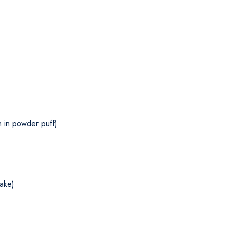
 in powder puff)
lake)