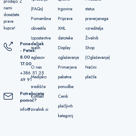
prodajo. Z
nami
(FAQs)
trgovine
status
dosežete
Pomembna
Priprava
preverjenega
prave
kupce!
obvestila
XML
vzreditelja
Izpostavitve
datoteke
Živalnik
Ponedeljek
malih
Display
Shop
- Petek:
8.00 -
oglasov
oglaševanje
(Oglaševanje)
17.00
O nas
Primerjava
Načini
+386 51 25
Medijsko
paketne
plačila
49 91
središče
ponudbe
Potrebujete
Kontakt
Cenik
pomoč?
plačljivih
info@zivalnik.si
kategorij