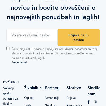
novice in bodite obveščeni o
najnovejših ponudbah in leglih!
Prijava na E-
novice
Želim prejemati E-novice z najboljšimi ponudbami, dodatnimi znižanji,
akcijami, novostmi na Živalniku ter biti pravočasno obveščen o vseh
najavah in aktualnih leglih.
Preberite več
Živalnik.si
Partnerji
Storitve
Sledite
Največji
spletni
nam
Oglasi
Vzreditelji
Prijava
oglasnik za
živali v
živali
Spletne
Registracija