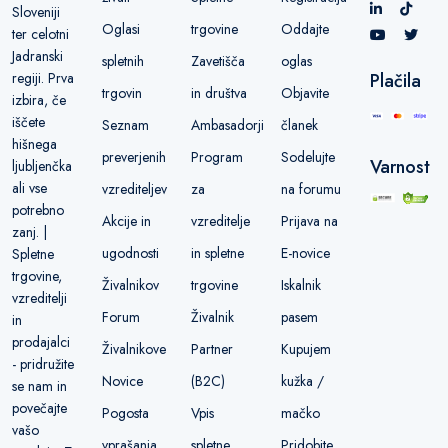
Sloveniji
Oglasi
trgovine
Oddajte
ter celotni
Jadranski
spletnih
Zavetišča
oglas
regiji. Prva
Plačila
trgovin
in društva
Objavite
izbira, če
iščete
Seznam
Ambasadorji
članek
hišnega
preverjenih
Program
Sodelujte
Varnost
ljubljenčka
ali vse
vzrediteljev
za
na forumu
potrebno
Akcije in
vzreditelje
Prijava na
zanj. |
ugodnosti
in spletne
E-novice
Spletne
trgovine,
Živalnikov
trgovine
Iskalnik
vzreditelji
Forum
Živalnik
pasem
in
prodajalci
Živalnikove
Partner
Kupujem
- pridružite
Novice
(B2C)
kužka /
se nam in
povečajte
Pogosta
Vpis
mačko
vašo
vprašanja
spletne
Pridobite