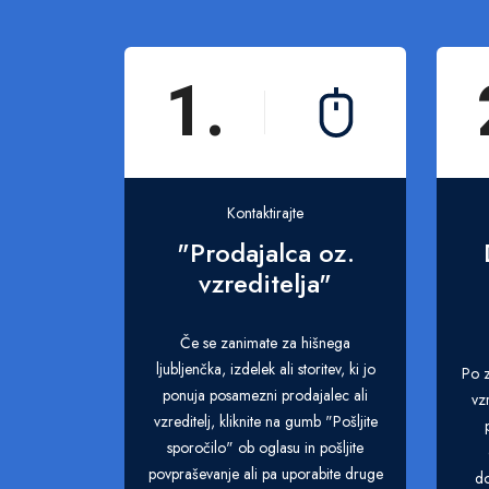
1.
Kontaktirajte
"Prodajalca oz.
vzreditelja"
Če se zanimate za hišnega
ljubljenčka, izdelek ali storitev, ki jo
Po z
ponuja posamezni prodajalec ali
vz
vzreditelj, kliknite na gumb "Pošljite
sporočilo" ob oglasu in pošljite
povpraševanje ali pa uporabite druge
do