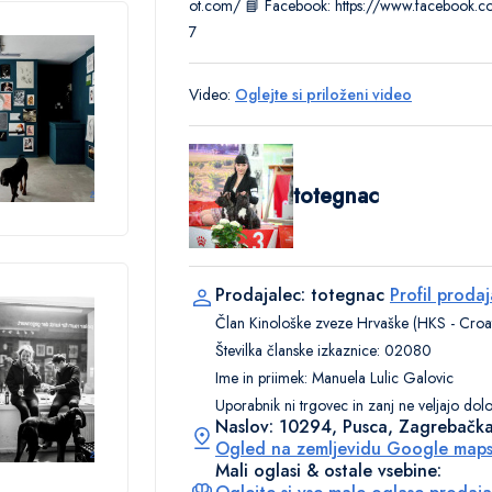
ot.com/ 📘 Facebook: https://www.facebook
7
Video:
Oglejte si priloženi video
totegnac
Prodajalec: totegnac
Profil prodaj
Član Kinološke zveze Hrvaške (HKS - Croat
Številka članske izkaznice: 02080
Ime in priimek: Manuela Lulic Galovic
Uporabnik ni trgovec in zanj ne veljajo dol
Naslov: 10294, Pusca, Zagrebačka
Ogled na zemljevidu Google map
Mali oglasi & ostale vsebine: