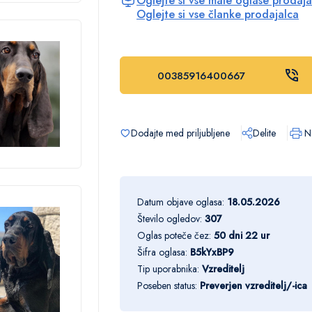
Oglejte si vse male oglase prodaja
Oglejte si vse članke prodajalca
00385916400667
Dodajte med priljubljene
Delite
Na
Datum objave oglasa:
18.05.2026
Število ogledov:
307
Oglas poteče čez:
50 dni 22 ur
Šifra oglasa:
B5kYxBP9
Tip uporabnika:
Vzreditelj
Poseben status:
Preverjen vzreditelj/-ica