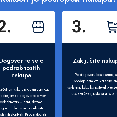
2.
3.
Dogovorite se o
Zaključite naku
podrobnostih
nakupa
Po dogovoru boste skupaj s
prodajalcem oz. vzreditelje
usklajeni, kako bo potekal prevze
ačetnem stiku s prodajalcem oz.
dostava živali, izdelka ali storit
rediteljem se dogovorite o vseh
podrobnostih – ceni, dostavi,
ogledu, plačilu in morebitnih
datnih storitvah. Prodajalec ali