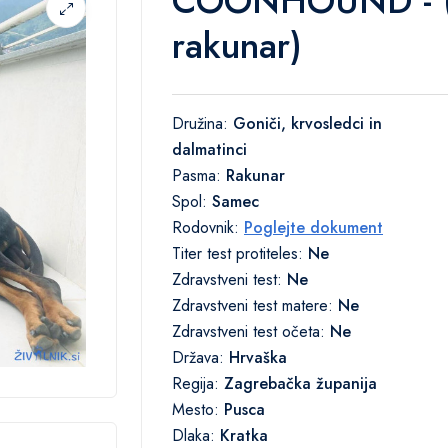
COONHOUND - (Čr
rakunar)
Družina:
Goniči, krvosledci in
dalmatinci
Pasma:
Rakunar
Spol:
Samec
Rodovnik:
Poglejte dokument
Titer test protiteles:
Ne
Zdravstveni test:
Ne
Zdravstveni test matere:
Ne
Zdravstveni test očeta:
Ne
Država:
Hrvaška
Regija:
Zagrebačka županija
Mesto:
Pusca
Dlaka:
Kratka