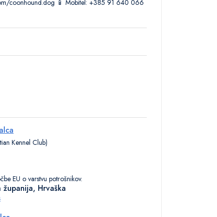
.com/coonhound.dog 📱 Mobitel: +385 91 640 066
alca
ian Kennel Club)
očbe EU o varstvu potrošnikov.
 županija, Hrvaška
s