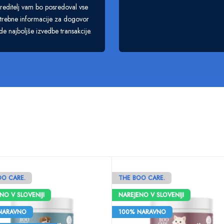
reditelj vam bo posredoval vse
trebne informacije za dogovor
de najboljše izvedbe transakcije.
OO CARE.
THE BOO CARE.
NO V SLOVENIJI
NAREJENO V SLOVENIJI
NARAVNO
100% NARAVNO