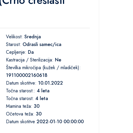
no čreslasti
Velikost:
Srednja
Starost:
Odrasli samec/ica
Cepljenje:
Da
Kastracija / Sterilizacija:
Ne
Številka mikročipa (kužek / mladiček):
191100002160618
Datum skotitve:
10.01.2022
Točna starost::
4 leta
Točna starost:
4 leta
Mamina teža:
30
Očetova teža:
30
Datum skotitve
2022-01-10 00:00:00