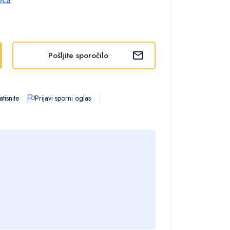
lca
Pošljite sporočilo
tisnite
Prijavi sporni oglas