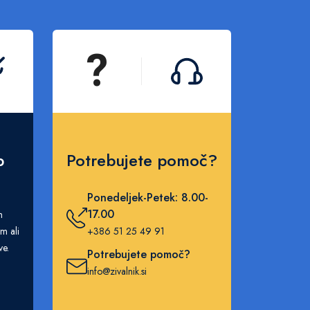
?
p
Potrebujete pomoč?
Ponedeljek-Petek: 8.00-
17.00
m
m ali
+386 51 25 49 91
ve.
Potrebujete pomoč?
info@zivalnik.si