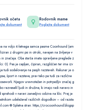
vnik očeta
Rodovnik mame
ejte dokument
Poglejte dokument
 ima na voljo 4-letnega samca pasme Coonhound (am
liziran z drugimi psi in otroki, navajen na življenje v
rja in značaja. Oba starša imata opravljene preglede z
i: 0). Pes je cepljen, čipiran, razgliščen ter ima izv
e tudi sodelovanje na pasjih razstavah. Rakunar je o
se, šport in razstave, prav tako pa tudi za različne
n nosework. Njegov uravnotežen in potrpežljiv značaj g
 razveselil ljudi in družine, ki imajo radi naravo in
sprehodi v naravi zanesljivo odziva na klic. Prej je
 lastnikom udeleževal različnih dogodkov – od razsta
il.com 🌐 Spletna stran: https://crocoonhound.blogsp