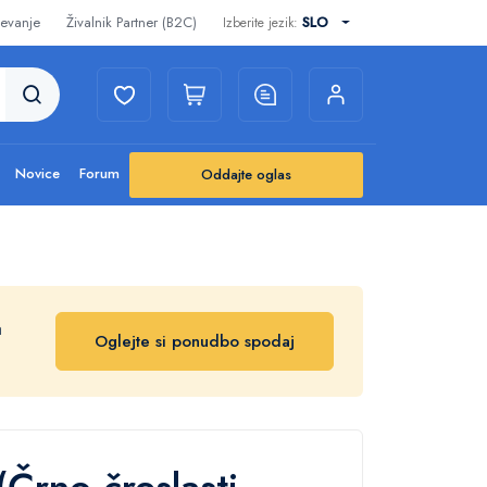
evanje
Živalnik Partner (B2C)
SLO
Izberite jezik:
Novice
Forum
Oddajte oglas
a
Oglejte si ponudbo spodaj