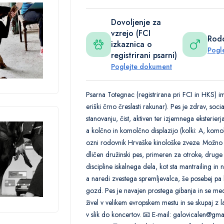
Dovoljenje za
vzrejo (FCI
Rodo
izkaznica o
Pogl
registrirani psarni)
Poglejte dokument
Psarna Totegnac (registrirana pri FCI in HKS)
eriški črno čreslasti rakunar). Pes je zdrav, socia
stanovanju, čist, aktiven ter izjemnega eksterie
a kolčno in komolčno displazijo (kolki: A, komolc
ozni rodovnik Hrvaške kinološke zveze. Možno j
dličen družinski pes, primeren za otroke, druge p
discipline iskalnega dela, kot sta mantrailing i
a naredi zvestega spremljevalca, še posebej pa bo
gozd. Pes je navajen prostega gibanja in se med 
živel v velikem evropskem mestu in se skupaj z
v slik do koncertov. 📧 E-mail: galovicalen@gma