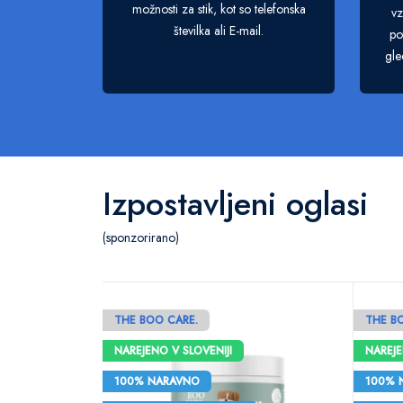
možnosti za stik, kot so telefonska
vz
številka ali E-mail.
po
gle
Izpostavljeni oglasi
(sponzorirano)
THE BOO CARE.
THE B
NAREJENO V SLOVENIJI
NAREJE
100% NARAVNO
100% 