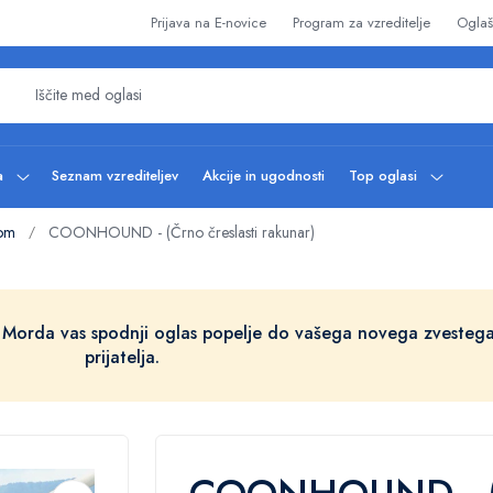
Prijava na E-novice
Program za vzreditelje
Oglaš
ba
Seznam vzrediteljev
Akcije in ugodnosti
Top oglasi
kom
COONHOUND - (Črno čreslasti rakunar)
/
 Morda vas spodnji oglas popelje do vašega novega zvesteg
prijatelja.