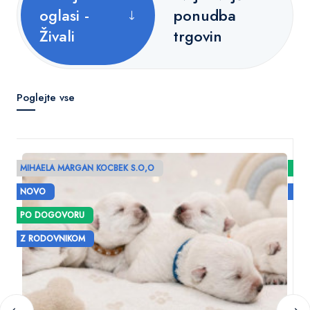
oglasi -
ponudba
Živali
trgovin
Poglejte vse
MIHAELA MARGAN KOCBEK S.O,O
PO
PR
NOVO
Z 
Št
PO DOGOVORU
Z RODOVNIKOM