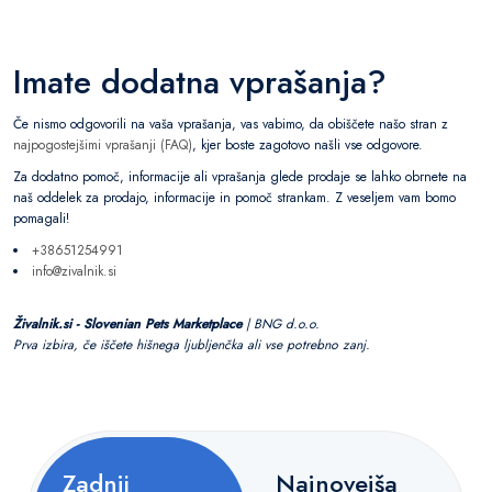
Imate dodatna vprašanja?
Če nismo odgovorili na vaša vprašanja, vas vabimo, da obiščete našo stran z
najpogostejšimi vprašanji (FAQ)
, kjer boste zagotovo našli vse odgovore.
Za dodatno pomoč, informacije ali vprašanja glede prodaje se lahko obrnete na
naš oddelek za prodajo, informacije in pomoč strankam. Z veseljem vam bomo
pomagali!
+38651254991
info@zivalnik.si
Živalnik.si - Slovenian Pets Marketplace
| BNG d.o.o.
Prva izbira, če iščete hišnega ljubljenčka ali vse potrebno zanj.
Zadnji
Najnovejša