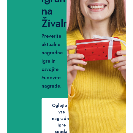
na
Živalnik.si!
Preverite
aktualne
nagradne
igre in
osvojite
čudovite
nagrade.
Oglejte si
vse
nagradne
igre
spodaj