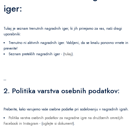
iger:
Tukaj je seznam trenutnih nagradnih iger, ki jih prirejamo za vas, naši dragi
uporabniki:
Trenutno ni aktivnih nagradnih iger. Vabljeni, da se kmalu ponovno vrnete in
preverite!
Seznam preteklih nagradnih iger - (
tukaj
).
---
2. Politika varstva osebnih podatkov:
Preberite, kako varujemo vaše osebne podatke pri sodelovanju v nagradnih igrah.
Politika varstva osebnih podatkov za nagradne igre na družbenih omrežjih
Facebook in Instagram
- (
oglejte si dokument
).