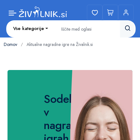
Vse kategorije
Domov
Aktualne nagradne igre na Živalnik.si
/
Sodelujte
v
nagradnih
igrah