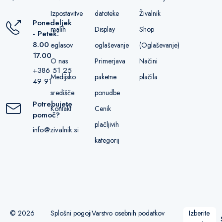
Izpostavitve
datoteke
Živalnik
Ponedeljek
malih
Display
Shop
- Petek:
8.00 -
oglasov
oglaševanje
(Oglaševanje)
17.00
O nas
Primerjava
Načini
+386 51 25
Medijsko
paketne
plačila
49 91
središče
ponudbe
Potrebujete
Kontakt
Cenik
pomoč?
plačljivih
info@zivalnik.si
kategorij
© 2026
Splošni pogoji
Varstvo osebnih podatkov
Izberite