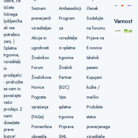
izbira, če
iščete
Seznam
Ambasadorji
članek
hišnega
preverjenih
Program
Sodelujte
Varnost
ljubljenčka
ali vse
vzrediteljev
za
na forumu
potrebno
Akcije in
vzreditelje
Prijava na
zanj. |
ugodnosti
in spletne
E-novice
Spletne
trgovine,
Živalnikov
trgovine
Iskalnik
vzreditelji
Forum
Živalnik
pasem
in
prodajalci
Živalnikove
Partner
Kupujem
- pridružite
Novice
(B2C)
kužka /
se nam in
povečajte
Pogosta
Vpis
mačko
vašo
vprašanja
spletne
Pridobite
prodajo. Z
nami
(FAQs)
trgovine
status
dosežete
Pomembna
Priprava
preverjenega
prave
kupce!
obvestila
XML
vzreditelja