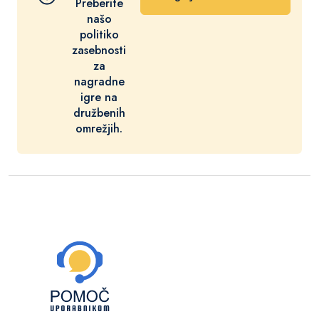
Preberite
našo
politiko
zasebnosti
za
nagradne
igre na
družbenih
omrežjih.