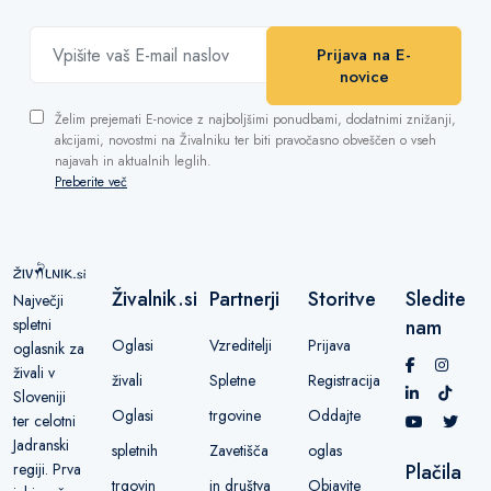
Prijava na E-
novice
Želim prejemati E-novice z najboljšimi ponudbami, dodatnimi znižanji,
akcijami, novostmi na Živalniku ter biti pravočasno obveščen o vseh
najavah in aktualnih leglih.
Preberite več
Živalnik.si
Partnerji
Storitve
Sledite
Največji
spletni
nam
Oglasi
Vzreditelji
Prijava
oglasnik za
živali v
živali
Spletne
Registracija
Sloveniji
Oglasi
trgovine
Oddajte
ter celotni
Jadranski
spletnih
Zavetišča
oglas
regiji. Prva
Plačila
trgovin
in društva
Objavite