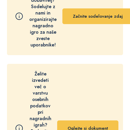
dobavitelj?
Sodelujte z
nami in
Začnite sodelovanje zdaj
organizirajte
nagradno
igro za naše
zveste
uporabnike!
Želite
izvedeti
več o
varstvu
osebnih
podatkov
pri
nagradnih
igrah?
Oglejte si dokument