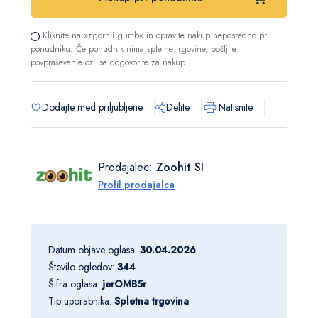
Kliknite na »zgornji gumb« in opravite nakup neposredno pri
ponudniku. Če ponudnik nima spletne trgovine, pošljite
povpraševanje oz. se dogovorite za nakup.
Dodajte med priljubljene
Delite
Natisnite
Prodajalec:
Zoohit SI
Profil prodajalca
Datum objave oglasa:
30.04.2026
Število ogledov:
344
Šifra oglasa:
jerOMB5r
Tip uporabnika:
Spletna trgovina