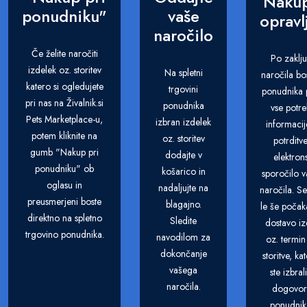
Nakup
ponudniku"
vaše
opravl
naročilo
Če želite naročiti
Po zaklj
izdelek oz. storitev
Na spletni
naročila bo
katero si ogledujete
trgovini
ponudnika p
pri nas na Živalnik.si
ponudnika
vse potr
Pets Marketplace-u,
izbran izdelek
informacij
potem kliknite na
oz. storitev
potrditv
gumb "Nakup pri
dodajte v
elektron
ponudniku" ob
košarico in
sporočilo 
oglasu in
nadaljujte na
naročila. S
preusmerjeni boste
blagajno.
le še počak
direktno na spletno
Sledite
dostavo iz
trgovino ponudnika.
navodilom za
oz. termin
dokončanje
storitve, ka
vašega
ste izbral
naročila.
dogovori
ponudni