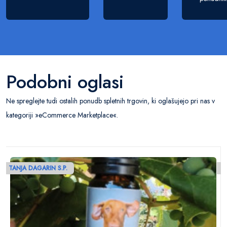
Podobni oglasi
Ne spreglejte tudi ostalih ponudb spletnih trgovin, ki oglašujejo pri nas v
kategoriji »eCommerce Marketplace«.
TANJA DAGARIN S.P.
T