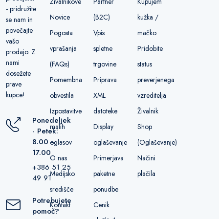
Živalnikove
Partner
Kupujem
- pridružite
Novice
(B2C)
kužka /
se nam in
povečajte
Pogosta
Vpis
mačko
vašo
vprašanja
spletne
Pridobite
prodajo. Z
nami
(FAQs)
trgovine
status
dosežete
Pomembna
Priprava
preverjenega
prave
kupce!
obvestila
XML
vzreditelja
Izpostavitve
datoteke
Živalnik
Ponedeljek
malih
Display
Shop
- Petek:
8.00 -
oglasov
oglaševanje
(Oglaševanje)
17.00
O nas
Primerjava
Načini
+386 51 25
Medijsko
paketne
plačila
49 91
središče
ponudbe
Potrebujete
Kontakt
Cenik
pomoč?