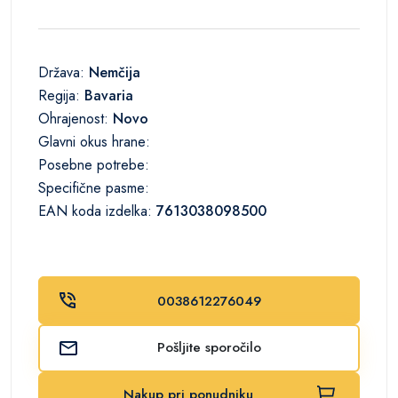
Država:
Nemčija
Regija:
Bavaria
Ohrajenost:
Novo
Glavni okus hrane:
Posebne potrebe:
Specifične pasme:
EAN koda izdelka:
7613038098500
0038612276049
Pošljite sporočilo
Nakup pri ponudniku