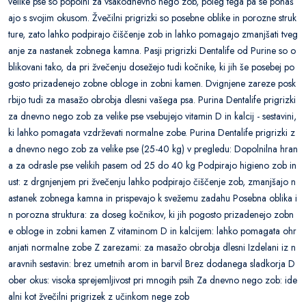
velike pse so popolni za vsakodnevno nego zob, poleg tega pa se ponaš
ajo s svojim okusom. Žvečilni prigrizki so posebne oblike in porozne struk
ture, zato lahko podpirajo čiščenje zob in lahko pomagajo zmanjšati tveg
anje za nastanek zobnega kamna. Pasji prigrizki Dentalife od Purine so o
blikovani tako, da pri žvečenju dosežejo tudi kočnike, ki jih še posebej po
gosto prizadenejo zobne obloge in zobni kamen. Dvignjene zareze posk
rbijo tudi za masažo obrobja dlesni vašega psa. Purina Dentalife prigrizki
za dnevno nego zob za velike pse vsebujejo vitamin D in kalcij - sestavini,
ki lahko pomagata vzdrževati normalne zobe. Purina Dentalife prigrizki z
a dnevno nego zob za velike pse (25-40 kg) v pregledu: Dopolnilna hran
a za odrasle pse velikih pasem od 25 do 40 kg Podpirajo higieno zob in
ust: z drgnjenjem pri žvečenju lahko podpirajo čiščenje zob, zmanjšajo n
astanek zobnega kamna in prispevajo k svežemu zadahu Posebna oblika i
n porozna struktura: za doseg kočnikov, ki jih pogosto prizadenejo zobn
e obloge in zobni kamen Z vitaminom D in kalcijem: lahko pomagata ohr
anjati normalne zobe Z zarezami: za masažo obrobja dlesni Izdelani iz n
aravnih sestavin: brez umetnih arom in barvil Brez dodanega sladkorja D
ober okus: visoka sprejemljivost pri mnogih psih Za dnevno nego zob: ide
alni kot žvečilni prigrizek z učinkom nege zob