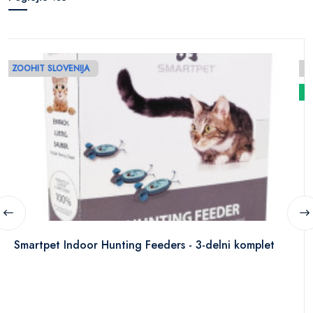
ZOOHIT SLOVENIJA
N
Smartpet Indoor Hunting Feeders - 3-delni komplet