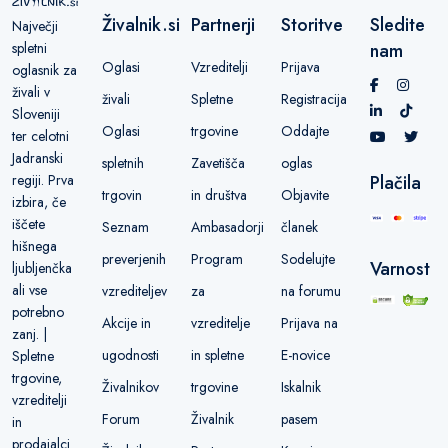
Živalnik.si
Partnerji
Storitve
Sledite
Največji
spletni
nam
Oglasi
Vzreditelji
Prijava
oglasnik za
živali v
živali
Spletne
Registracija
Sloveniji
Oglasi
trgovine
Oddajte
ter celotni
Jadranski
spletnih
Zavetišča
oglas
regiji. Prva
Plačila
trgovin
in društva
Objavite
izbira, če
iščete
Seznam
Ambasadorji
članek
hišnega
preverjenih
Program
Sodelujte
Varnost
ljubljenčka
ali vse
vzrediteljev
za
na forumu
potrebno
Akcije in
vzreditelje
Prijava na
zanj. |
ugodnosti
in spletne
E-novice
Spletne
trgovine,
Živalnikov
trgovine
Iskalnik
vzreditelji
Forum
Živalnik
pasem
in
prodajalci