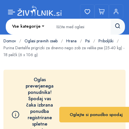
Vse kategorije
Domov
Oglasi pravnih oseb
Hrana
Psi
Priboljški
/
/
/
/
/
Purina Dentalife prigrizki za dnevno nego zob za velike pse (25-40 kg) -
18 palčk (6 x 106 g)
Oglas
preverjenega
ponudnika!
Spodaj vas
čaka izbrana
ponudba
Oglejte si ponudbo spodaj
registrirane
spletne