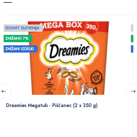
ZOOHIT SLOVENIJA
Z
ZNIŽANO 7%
ZNIŽANI IZDELKI
Z
Dreamies Megatub - Piščanec (2 x 350 g)