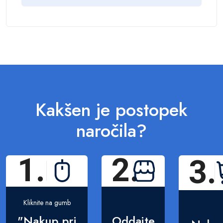
Kakšen je postopek
naročila?
1.
2.
3.
Kliknite na gumb
"Nakup pri
Oddajte