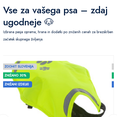
Vse za vašega psa – zdaj
ugodneje 🐶
Izbrana pasja oprema, hrana in dodatki po znižanih cenah za brezskrben
začetek skupnega življenja.
ZOOHIT SLOVENIJA
Z
T
ZNIŽANO 30%
ZNIŽANI IZDELKI
Z