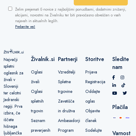
Želim prejemati E-novice z najboljšimi ponudbami, dodatnimi znižanji,
akcijami, novostmi na Živalniku ter biti pravočasno obveščen o vseh
najavah in aktualnih leglih.
Preberite več
Živalnik.si
Partnerji
Storitve
Sledite
Največji
spletni
nam
Oglasi
Vzreditelji
Prijava
oglasnik za
živali v
živali
Spletne
Registracija
Sloveniji
Oglasi
trgovine
Oddajte
ter celotni
Jadranski
spletnih
Zavetišča
oglas
regiji. Prva
Plačila
trgovin
in društva
Objavite
izbira, če
iščete
Seznam
Ambasadorji
članek
hišnega
preverjenih
Program
Sodelujte
Varnost
ljubljenčka