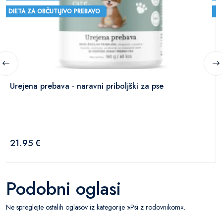
DIETA ZA OBČUTLJIVO PREBAVO
D
Urejena prebava - naravni priboljški za pse
21.95 €
Podobni oglasi
Ne spreglejte ostalih oglasov iz kategorije »Psi z rodovnikom«.