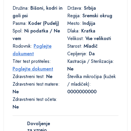
Družina:
Bišoni, kodri in
Država:
Srbija
goli psi
Regija:
Sremski okrug
Pasma:
Koder (Pudelj)
Mesto:
Indjija
Spol:
Ni podatka / Ne
Dlaka:
Kratka
vem
Velikost:
Vse velikosti
Rodovnik:
Poglejte
Starost:
Mladič
dokument
Cepljenje:
Da
Titer test protiteles:
Kastracija / Sterilizacija:
Poglejte dokument
Ne
Zdravstveni test:
Ne
Številka mikročipa (kužek
Zdravstveni test matere:
/ mladiček):
Ne
0000000000
Zdravstveni test očeta:
Ne
Dovoljenje
za vzrejo