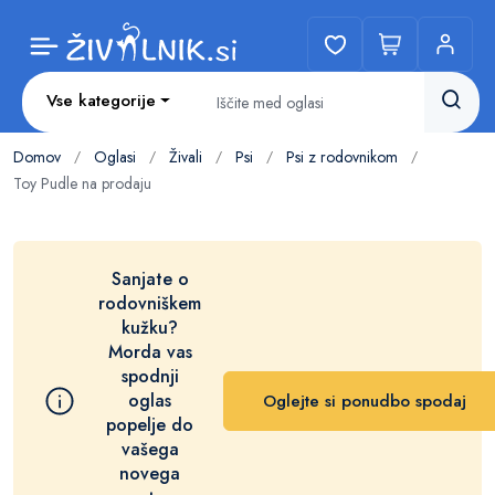
Vse kategorije
Domov
Oglasi
Živali
Psi
Psi z rodovnikom
/
/
/
/
/
Toy Pudle na prodaju
Sanjate o
rodovniškem
kužku?
Morda vas
spodnji
oglas
Oglejte si ponudbo spodaj
popelje do
vašega
novega