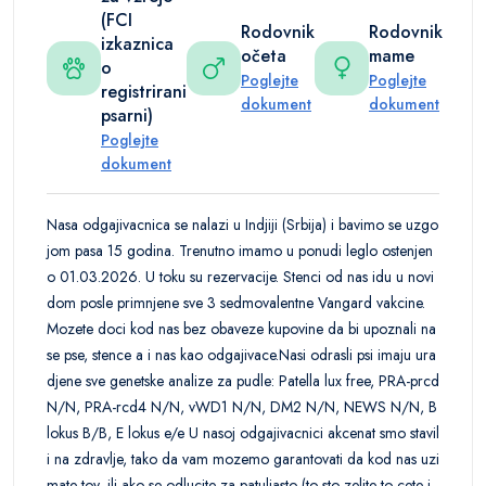
(FCI
Rodovnik
Rodovnik
izkaznica
očeta
mame
o
Poglejte
Poglejte
registrirani
dokument
dokument
psarni)
Poglejte
dokument
Nasa odgajivacnica se nalazi u Indjiji (Srbija) i bavimo se uzgo
jom pasa 15 godina. Trenutno imamo u ponudi leglo ostenjen
o 01.03.2026. U toku su rezervacije. Stenci od nas idu u novi
dom posle primnjene sve 3 sedmovalentne Vangard vakcine.
Mozete doci kod nas bez obaveze kupovine da bi upoznali na
se pse, stence a i nas kao odgajivace.Nasi odrasli psi imaju ura
djene sve genetske analize za pudle: Patella lux free, PRA-prcd
N/N, PRA-rcd4 N/N, vWD1 N/N, DM2 N/N, NEWS N/N, B
lokus B/B, E lokus e/e U nasoj odgajivacnici akcenat smo stavil
i na zdravlje, tako da vam mozemo garantovati da kod nas uzi
mate toy, ili ako se odlucite za patuljasto (to sto zelite to cete i