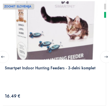
ZOOHIT SLOVENIJA
N
Smartpet Indoor Hunting Feeders - 3-delni komplet
16.49 €