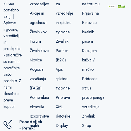
ali vse
vzrediteljev
za
na forumu
potrebno
Akcije in
vzreditelje
Prijava na
zanj. |
ugodnosti
in spletne
E-novice
Spletne
trgovine,
Živalnikov
trgovine
Iskalnik
vzreditelji
Forum
Živalnik
pasem
in
prodajalci
Živalnikove
Partner
Kupujem
- pridružite
Novice
(B2C)
kužka /
se nam in
povečajte
Pogosta
Vpis
mačko
vašo
vprašanja
spletne
Pridobite
prodajo. Z
nami
(FAQs)
trgovine
status
dosežete
Pomembna
Priprava
preverjenega
prave
kupce!
obvestila
XML
vzreditelja
Izpostavitve
datoteke
Živalnik
Ponedeljek
malih
Display
Shop
- Petek: