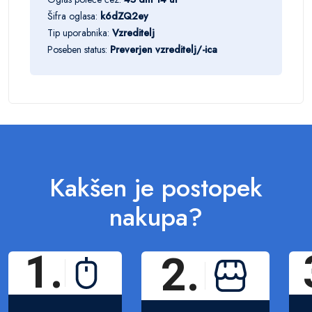
Šifra oglasa:
k6dZQ2ey
Tip uporabnika:
Vzreditelj
Poseben status:
Preverjen vzreditelj/-ica
Kakšen je postopek
nakupa?
1.
2.