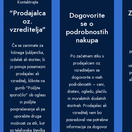
Kontaktirajte
"Prodajalca
Z
Dogovorite
oz.
se o
vzreditelja"
podrobnostih
nakupa
Če se zanimate za
p
hišnega ljubljenčka,
Po začetnem stiku s
izdelek ali storitev, ki
prodajalcem oz.
us
jo ponuja posamezni
vzrediteljem se
p
prodajalec ali
dogovorite o vseh
a
vzreditelj, kliknite na
podrobnostih – ceni,
gumb "Pošljite
dostavi, ogledu, plačilu
sporočilo" ob oglasu
in morebitnih dodatnih
in pošljite
storitvah. Prodajalec ali
povpraševanje ali pa
vzreditelj vam bo
uporabite druge
posredoval vse potrebne
možnosti za stik, kot
informacije za dogovor
so telefonska številka