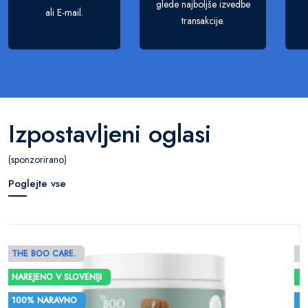
glede najboljše izvedbe
ali E-mail.
transakcije.
Izpostavljeni oglasi
(sponzorirano)
Poglejte vse
THE BOO CARE.
NAREJENO V SLOVENIJI
N
100% NARAVNO