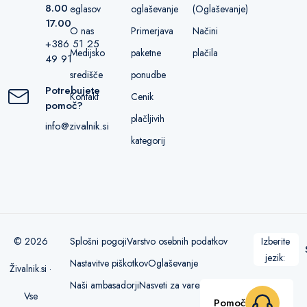
8.00 -
oglasov
oglaševanje
(Oglaševanje)
17.00
O nas
Primerjava
Načini
+386 51 25
Medijsko
paketne
plačila
49 91
središče
ponudbe
Potrebujete
Kontakt
Cenik
pomoč?
plačljivih
info@zivalnik.si
kategorij
© 2026
Splošni pogoji
Varstvo osebnih podatkov
Izberite
jezik:
Nastavitve piškotkov
Oglaševanje
Živalnik.si ·
Naši ambasadorji
Nasveti za varen nakup
Vse
Pomoč