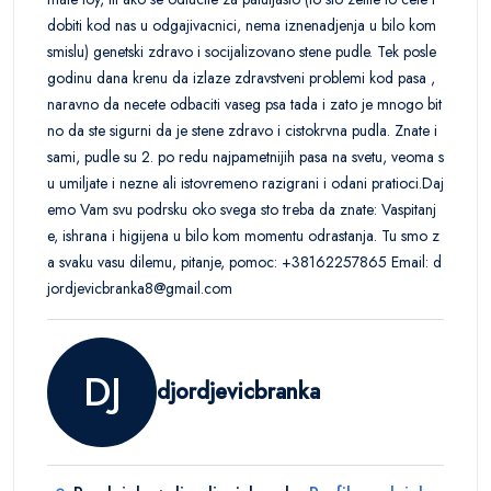
dobiti kod nas u odgajivacnici, nema iznenadjenja u bilo kom
smislu) genetski zdravo i socijalizovano stene pudle. Tek posle
godinu dana krenu da izlaze zdravstveni problemi kod pasa ,
naravno da necete odbaciti vaseg psa tada i zato je mnogo bit
no da ste sigurni da je stene zdravo i cistokrvna pudla. Znate i
sami, pudle su 2. po redu najpametnijih pasa na svetu, veoma s
u umiljate i nezne ali istovremeno razigrani i odani pratioci.Daj
emo Vam svu podrsku oko svega sto treba da znate: Vaspitanj
e, ishrana i higijena u bilo kom momentu odrastanja. Tu smo z
a svaku vasu dilemu, pitanje, pomoc: +38162257865 Email: d
jordjevicbranka8@gmail.com
DJ
djordjevicbranka