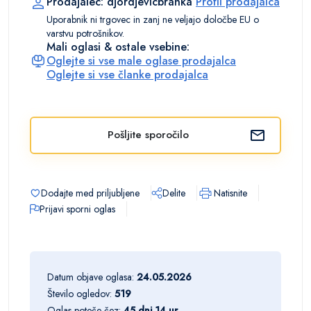
Prodajalec: djordjevicbranka
Profil prodajalca
Uporabnik ni trgovec in zanj ne veljajo določbe EU o
varstvu potrošnikov.
Mali oglasi & ostale vsebine:
Oglejte si vse male oglase prodajalca
Oglejte si vse članke prodajalca
Pošljite sporočilo
Dodajte med priljubljene
Delite
Natisnite
Prijavi sporni oglas
Datum objave oglasa:
24.05.2026
Število ogledov:
519
Oglas poteče čez:
45 dni 14 ur